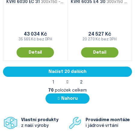
KVRI 6030 EC 31
300x150 - 1000x500
KVRI 6035 E4 30
300x150 - 1000x500
43 034 Kč
24 527 Kč
35 565 Kč bez DPH
20 270 Kč bez DPH
Detail
Detail
Načíst 20 dalších
S
1
2
t
O
r
70
položek celkem
v
á
l
Nahoru
n
á
k
o
d
v
a
á
Vlastní produkty
Provádíme montáže
c
n
z naší výroby
i jádrové vrtání
í
í
p