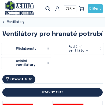
Přejít
na
CZK
NÁKUPNÍ
obsah
KOŠÍK
Ventilátory
Ventilátory pro hranaté potrubí
Radiální
Příslušenství
ventilátory
Axiální
ventilátory
Otevřít filtr
Otevřít filtr
V