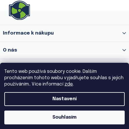
Z
á
p
a
Informace k nákupu
t
í
O nás
Prodejna Praha 8 - Palmovka
Tento web používá soubory cookie. Dalším
procházením tohoto webu vyjadřujete souhlas s jejich
používáním.. Více informací
zde
.
Prodejna Praha 3 - Žižkov
Nastavení
Copyright 2026
VENTILA.CZ
. Všechna práva vyhrazena.
Souhlasím
|
Vytvořil Shoptet
Dostmedia