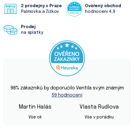
r
2 prodejny v Praze
Ověřený obchod
v
Palmovka a Žižkov
hodnocení 4,9
k
y
v
Prodej
ý
na splátky
p
i
s
u
Průměrné
hodnocení
98
% zákazníků by doporučilo Ventila svým známým
obchodu
59 hodnocení
je
4,9
z
Martin Halás
Vlasta Rudlova
5
Hodnocení obchodu je 5 z 5 hvězdiček.
Hodnocení obchod
hvězdiček.
Vše ok
Vše v pořádku