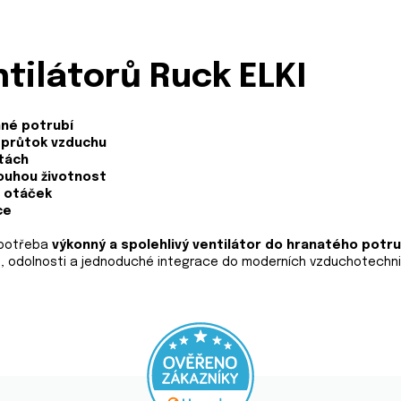
tilátorů Ruck ELKI
nné potrubí
ý průtok vzduchu
átách
ouhou životnost
e otáček
ce
e potřeba
výkonný a spolehlivý ventilátor do hranatého potru
u, odolnosti a jednoduché integrace do moderních vzduchotechn