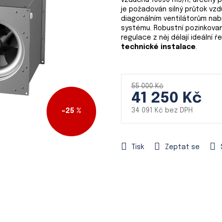
vzduchu
10090 m3/h, určený 
je
je požadován silný průtok vz
0,0
diagonálním ventilátorům nabíz
z
systému. Robustní pozinkovan
5
regulace z něj dělají ideální ř
hvězdiček.
technické instalace
.
55 000 Kč
41 250 Kč
34 091 Kč bez DPH
–25 %
Měrná
cena:
Tisk
Zeptat se