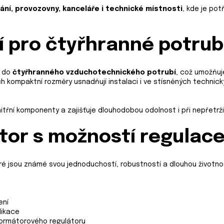
ání, provozovny, kanceláře i technické místnosti
, kde je po
 pro čtyřhranné potrub
ž do
čtyřhranného vzduchotechnického potrubí
, což umožňuj
 kompaktní rozměry usnadňují instalaci i ve stísněných technic
itřní komponenty a zajišťuje dlouhodobou odolnost i při nepřetrž
tor s možností regulac
eré jsou známé svou jednoduchostí, robustností a dlouhou životnos
ení
likace
ormátorového regulátoru