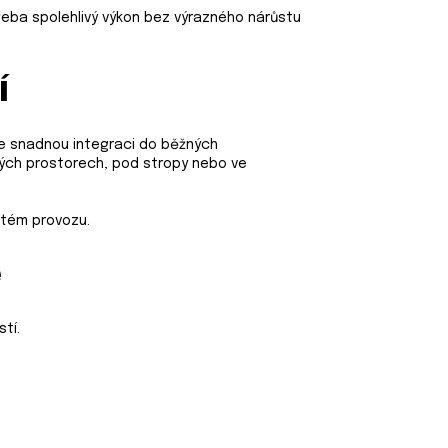
třeba spolehlivý výkon bez výrazného nárůstu
í
e snadnou integraci do běžných
kých prostorech, pod stropy nebo ve
itém provozu.
e
tí.