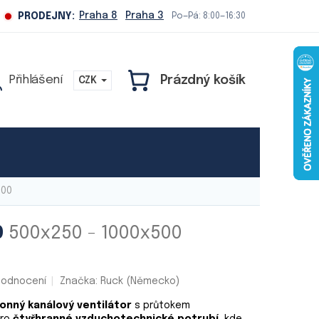
Praha 8
Praha 3
PRODEJNY:
Po—Pá: 8:00—16:30
Prázdný košík
CZK
NÁKUPNÍ
KOŠÍK
Naše služby
500
0
500x250 - 1000x500
hodnocení
Značka:
Ruck (Německo)
onný kanálový ventilátor
s průtokem