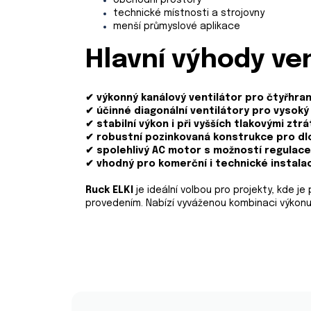
obchodní prostory
technické místnosti a strojovny
menší průmyslové aplikace
Hlavní výhody ven
✔
výkonný kanálový ventilátor pro čtyřhra
✔
účinné diagonální ventilátory pro vysok
✔
stabilní výkon i při vyšších tlakovými ztr
✔
robustní pozinkovaná konstrukce pro dl
✔
spolehlivý AC motor s možností regulac
✔
vhodný pro komerční i technické instala
Ruck ELKI
je ideální volbou pro projekty, kde j
provedením. Nabízí vyváženou kombinaci výkon