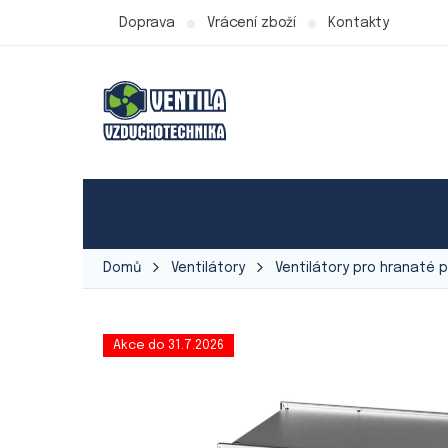
Přejít
Doprava
Vrácení zboží
Kontakty
na
obsah
Produkty Ventila
Ventilátory
Vzduchot
Domů
Ventilátory
Ventilátory pro hranaté p
Akce do 31.7.2026