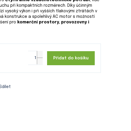
pro
čtyřhranné vzduchotechnické potrubí
, kde
duchu při kompaktních rozměrech. Díky účinným
í vysoký výkon i při vyšších tlakovými ztrátách v
á konstrukce a spolehlivý AC motor s možností
ešení pro
komerční prostory, provozovny i
Přidat do košíku
Sdílet