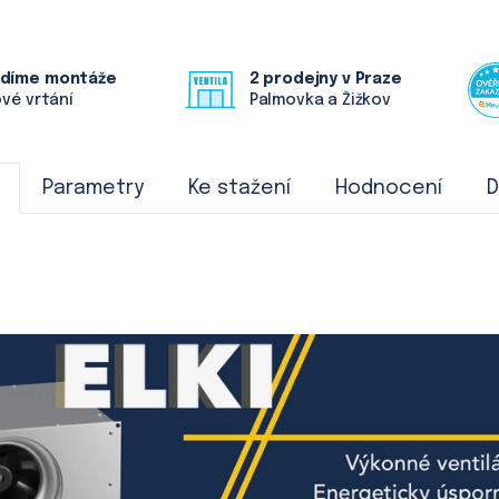
ádíme montáže
2 prodejny v Praze
ové vrtání
Palmovka a Žižkov
Parametry
Ke stažení
Hodnocení
D