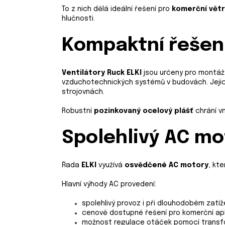
To z nich dělá ideální řešení pro
komerční větr
hlučnosti.
Kompaktní řešení
Ventilátory
Ruck ELKI
jsou určeny pro montá
vzduchotechnických systémů v budovách. Jejich
strojovnách.
Robustní
pozinkovaný ocelový plášť
chrání vn
Spolehlivý AC mo
Řada
ELKI
využívá
osvědčené AC motory
, kt
Hlavní výhody AC provedení:
spolehlivý provoz i při dlouhodobém zatíž
cenově dostupné řešení pro komerční ap
možnost regulace otáček pomocí transf