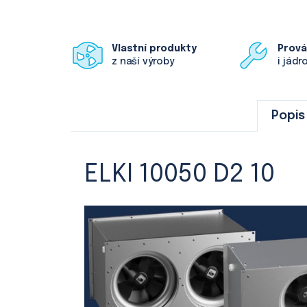
Vlastní produkty
Prov
z naší výroby
i jádr
Popis
ELKI 10050 D2 10