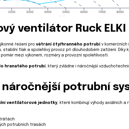
vý ventilátor Ruck ELKI
výkonné řešení pro
větrání čtyřhranného potrubí
v komerčních i
 stabilní tlak a spolehlivý provoz při dlouhodobém zatížení. Díky 
ní poměr mezi výkonem, rozměry a provozní spolehlivostí.
do hranatého potrubí
, který zvládne i náročnější vzduchotechn
 náročnější potrubní s
lní ventilátorové jednotky
, které kombinují výhody axiálních a 
ztrátách
tých potrubních trasách