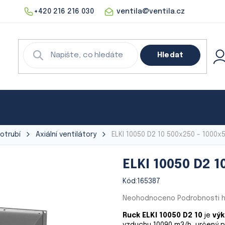
+420 216 216 030
ventila@ventila.cz
Hledat
echnika
Rekuperace
Klimatizace
Digestoře
otrubí
Axiální ventilátory
ELKI 10050 D2 10
500x250 - 1000x
ELKI 10050 D2 1
Kód:
165387
Průměrné
Neohodnoceno
Podrobnosti 
hodnocení
Ruck ELKI 10050 D2 10
je
výk
produktu