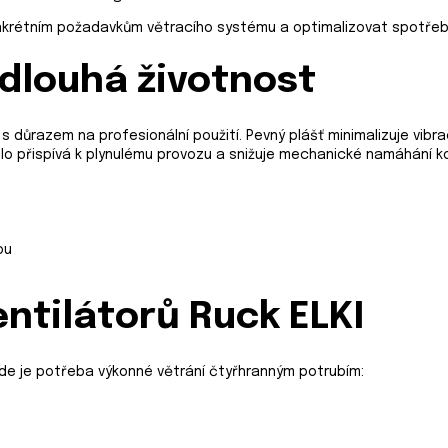
krétním požadavkům větracího systému a optimalizovat spotřeb
 dlouhá životnost
s důrazem na profesionální použití. Pevný plášť minimalizuje vibrac
lo přispívá k plynulému provozu a snižuje mechanické namáhání 
ou
entilátorů Ruck ELKI
de je potřeba výkonné větrání čtyřhranným potrubím: