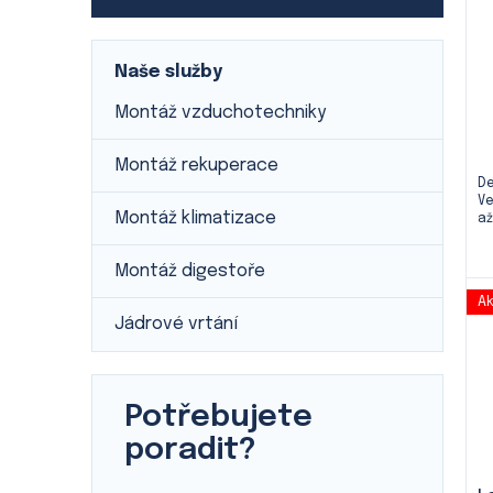
Naše služby
Montáž vzduchotechniky
Montáž rekuperace
De
Ve
Montáž klimatizace
až
Montáž digestoře
Ak
Jádrové vrtání
Potřebujete
poradit?