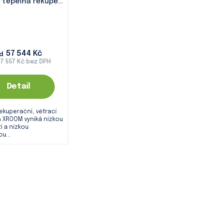
Lokální tepelná rekuperace XROOM-100 antracitová
57 544 Kč
d
7 557 Kč bez DPH
Detail
rekuperační, větrací
 XROOM vyniká nízkou
í a nízkou
u...