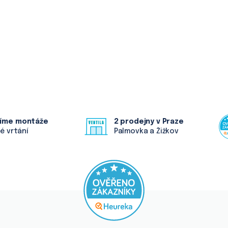
í
p
r
v
k
y
v
ý
p
i
s
u
íme montáže
2 prodejny v Praze
vé vrtání
Palmovka a Žižkov