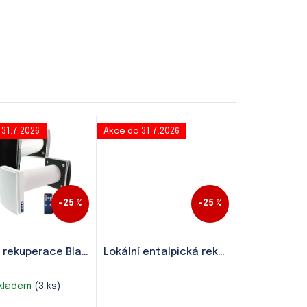
31.7.2026
Akce do 31.7.2026
–25 %
–25 %
do 60 m³/h
Lokální rekuperace Blauberg Vento Expert
až 108 m³/h
Lokální entalpická rekuperace XROOM-100 bílá
kladem
(3 ks)