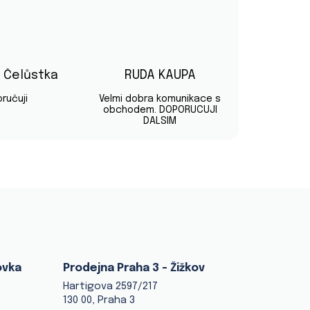
v Čelůstka
RUDA KAUPA
diček.
Hodnocení obchodu je 5 z 5 hvězdiček.
Hodnocení obchodu je 5 z 5 hvě
ručuji
Velmi dobra komunikace s
obchodem. DOPORUCUJI
DALSIM
ovka
Prodejna Praha 3 - Žižkov
Hartigova 2597/217
130 00, Praha 3