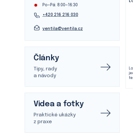
Po—Pá: 8:00—16:30
+420 216 216 030
ventila@ventila.cz
Články
Tipy, rady
Lo
je
a návody
te
Videa a fotky
Praktické ukázky
z praxe