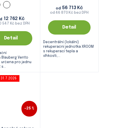
56 713 Kč
od
od 46 870 Kč bez DPH
12 762 Kč
d
0 547 Kč bez DPH
Detail
Detail
Decentrální (lokální)
rekuperační jednotka XROOM
s rekuperací tepla a
ační
vlhkosti,...
 Blauberg Vento
e určena pro jednu
s...
31.7.2026
–25 %