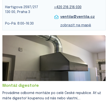
Hartigova 2597/217
+420 216 216 030
130 00, Praha 3
ventila@ventila.cz
Po-Pá: 8:00-16:30
zobrazit na mapě
V
ý
p
i
s
č
l
á
n
k
Montáž digestoře
ů
Provádíme odborné montáže po celé České republice. Ať už
máte digestoř koupenou od nás nebo vlastní,...