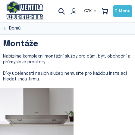
Přejít
na
CZK
NÁKUPNÍ
obsah
KOŠÍK
Domů
Montáže
Nabízíme komplexní montážní služby pro dům, byt, obchodní a
průmyslové prostory.
Díky ucelenosti našich služeb nemusíte pro každou instalaci
hledat jinou firmu.