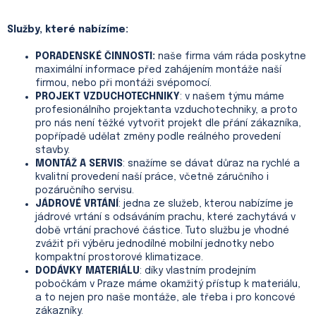
Služby, které nabízíme:
PORADENSKÉ ČINNOSTI:
naše firma vám ráda poskytne
maximální informace před zahájením montáže naší
firmou, nebo při montáži svépomocí.
PROJEKT VZDUCHOTECHNIKY
: v našem týmu máme
profesionálního projektanta vzduchotechniky, a proto
pro nás není těžké vytvořit projekt dle přání zákazníka,
popřípadě udělat změny podle reálného provedení
stavby.
MONTÁŽ A SERVIS
: snažíme se dávat důraz na rychlé a
kvalitní provedení naší práce, včetně záručního i
pozáručního servisu.
JÁDROVÉ VRTÁNÍ
: jedna ze služeb, kterou nabízíme je
jádrové vrtání s odsáváním prachu, které zachytává v
době vrtání prachové částice. Tuto službu je vhodné
zvážit při výběru jednodílné mobilní jednotky nebo
kompaktní prostorové klimatizace.
DODÁVKY MATERIÁLU
: díky vlastním prodejním
pobočkám v Praze máme okamžitý přístup k materiálu,
a to nejen pro naše montáže, ale třeba i pro koncové
zákazníky.