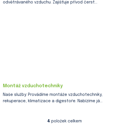
odvětrávaného vzduchu. Zajišťuje přívod čerst...
Montáž vzduchotechniky
Naše služby: Provádíme montáže vzduchotechniky,
rekuperace, klimatizace a digestoře. Nabízíme já...
4
položek celkem
O
v