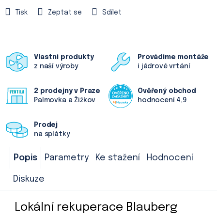
Tisk
Zeptat se
Sdílet
Vlastní produkty
Provádíme montáže
z naší výroby
i jádrové vrtání
2 prodejny v Praze
Ověřený obchod
Palmovka a Žižkov
hodnocení 4,9
Prodej
na splátky
Popis
Parametry
Ke stažení
Hodnocení
Diskuze
Lokální rekuperace Blauberg