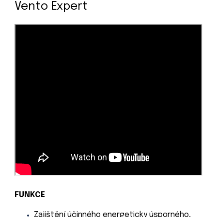
Vento Expert
FUNKCE
Zajištění účinného energeticky úsporného,