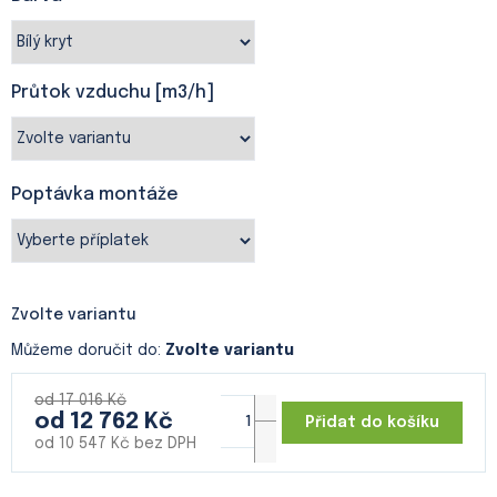
Průtok vzduchu [m3/h]
Poptávka montáže
Zvolte variantu
Můžeme doručit do:
Zvolte variantu
od 17 016 Kč
od
12 762 Kč
Přidat do košíku
od
10 547 Kč
bez DPH
Měrná
cena: