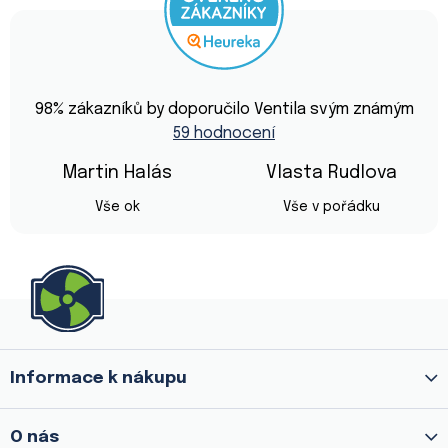
Průměrné
hodnocení
98
% zákazníků by doporučilo Ventila svým známým
obchodu
59 hodnocení
je
4,9
z
Martin Halás
Vlasta Rudlova
5
Hodnocení obchodu je 5 z 5 hvězdiček.
Hodnocení obchod
hvězdiček.
Vše ok
Vše v pořádku
Z
á
p
a
Informace k nákupu
t
í
O nás