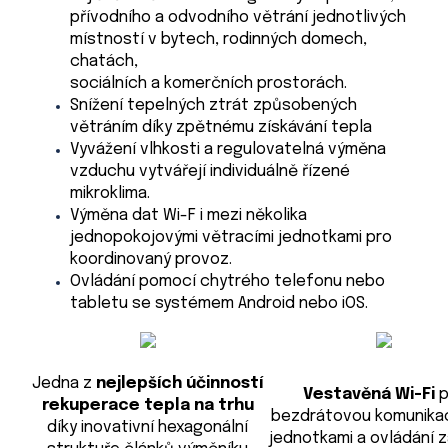
přívodního a odvodního větrání jednotlivých
místností v bytech, rodinných domech,
chatách,
sociálních a komerčních prostorách.
Snížení tepelných ztrát způsobených
větráním díky zpětnému získávání tepla
Vyvážení vlhkosti a regulovatelná výměna
vzduchu vytvářejí individuálně řízené
mikroklima.
Výměna dat Wi-F i mezi několika
jednopokojovými větracími jednotkami pro
koordinovaný provoz.
Ovládání pomocí chytrého telefonu nebo
tabletu se systémem Android nebo iOS.
Jedna z
nejlepších účinností
Vestavěná Wi-Fi
p
rekuperace tepla na trhu
bezdrátovou komunikac
díky inovativní hexagonální
jednotkami a ovládání z