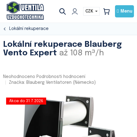
Přejít
na
CZK
NÁKUPNÍ
obsah
KOŠÍK
Lokální rekuperace
Lokální rekuperace Blauberg
Vento Expert
až 108 m³/h
Průměrné
Neohodnoceno
Podrobnosti hodnocení
hodnocení
Značka:
Blauberg Ventilatoren (Německo)
produktu
je
0,0
Akce do 31.7.2026
z
5
hvězdiček.