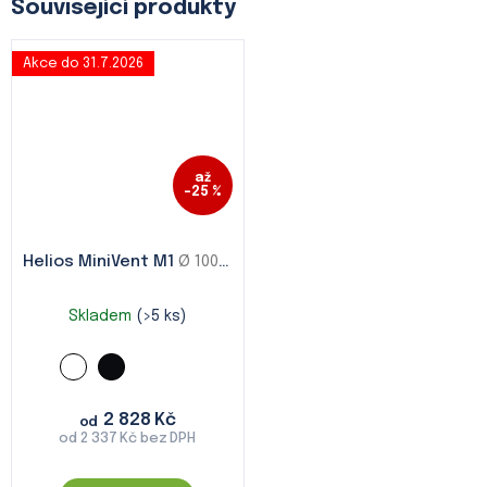
Související produkty
Akce do 31.7.2026
až
–25 %
Helios MiniVent M1
Ø 100 / Ø 120 / Ø 150
Skladem
(>5 ks)
2 828 Kč
od
od 2 337 Kč bez DPH