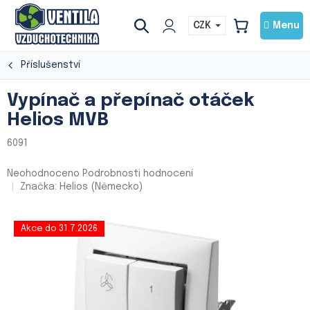
Přejít
na
CZK
NÁKUPNÍ
obsah
KOŠÍK
Příslušenství
Vypínač a přepínač otáček
Helios MVB
6091
Průměrné
Neohodnoceno
Podrobnosti hodnocení
hodnocení
Značka:
Helios (Německo)
produktu
je
0,0
Akce do 31.7.2026
z
5
hvězdiček.