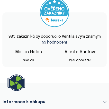
Průměrné
hodnocení
98
% zákazníků by doporučilo Ventila svým známým
obchodu
59 hodnocení
je
4,9
z
Martin Halás
Vlasta Rudlova
5
Hodnocení obchodu je 5 z 5 hvězdiček.
Hodnocení obchod
hvězdiček.
Vše ok
Vše v pořádku
Z
á
p
a
Informace k nákupu
t