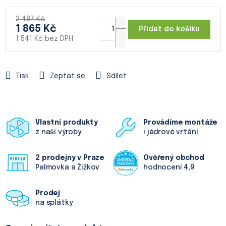
2 487 Kč
1 865 Kč
Přidat do košíku
1 541 Kč bez DPH
Měrná
cena:
Tisk
Zeptat se
Sdílet
Vlastní produkty
Provádíme montáže
z naší výroby
i jádrové vrtání
2 prodejny v Praze
Ověřený obchod
Palmovka a Žižkov
hodnocení 4,9
Prodej
na splátky