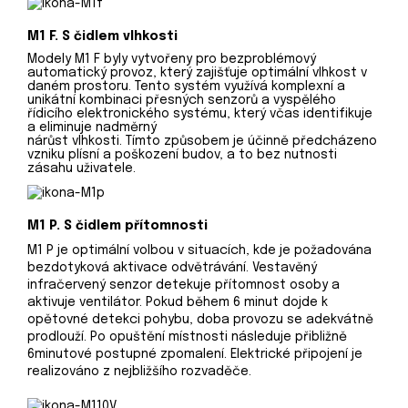
M1 F. S čidlem vlhkosti
Modely M1 F byly vytvořeny pro bezproblémový
automatický provoz, který zajišťuje optimální vlhkost v
daném prostoru. Tento systém využívá komplexní a
unikátní kombinaci přesných senzorů a vyspělého
řídicího elektronického systému, který včas identifikuje
a eliminuje nadměrný
nárůst vlhkosti. Tímto způsobem je účinně předcházeno
vzniku plísní a poškození budov, a to bez nutnosti
zásahu uživatele.
M1 P. S čidlem přítomnosti
M1 P je optimální volbou v situacích, kde je požadována
bezdotyková aktivace odvětrávání. Vestavěný
infračervený senzor detekuje přítomnost osoby a
aktivuje ventilátor. Pokud během 6 minut dojde k
opětovné detekci pohybu, doba provozu se adekvátně
prodlouží. Po opuštění místnosti následuje přibližně
6minutové postupné zpomalení. Elektrické připojení je
realizováno z nejbližšího rozvaděče.