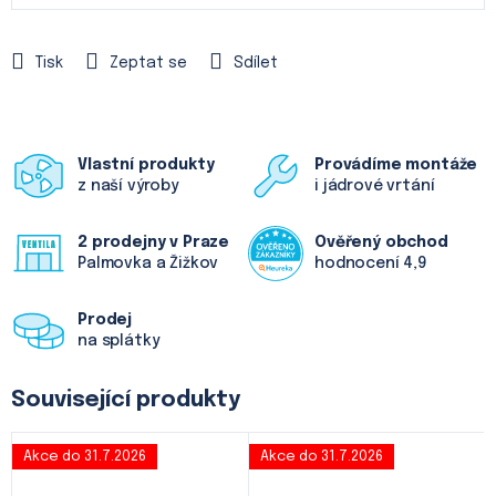
Měrná
cena:
Tisk
Zeptat se
Sdílet
Vlastní produkty
Provádíme montáže
z naší výroby
i jádrové vrtání
2 prodejny v Praze
Ověřený obchod
Palmovka a Žižkov
hodnocení 4,9
Prodej
na splátky
Související produkty
Akce do 31.7.2026
Akce do 31.7.2026