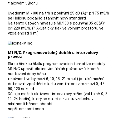
tlakovém výkonu.
Uvedením M1/100 na trh s pouhými 25 dB (A)* při 75 m3/h
se Heliosu podařilo stanovit nový standard.
Na tento úspěch navazuje M1/150 s pouhými 35 dB(A)*
při 220 m3/h. (* Akustický tlak ve volném prostoru, ve
vzdálenosti 3 m.)
M1 N/C. Programovatelný doběh a intervalový
provoz
Skrze širokou škálu programovacích funkcí lze modely
M1 N/C upravit dle individuálních požadavků. Kromě
nastavení doby běhu
(možnost volby mezi 6, 10, 15, 21 minut) je také možné
definovat zpoždění startu ventilátoru v rozmezí 0, 45,
90, 120 sekund.
Dále je možné aktivovat intervalový režim (volitelně 0, 8,
12, 24 hodin), který se stará o kvalitu vzduchu v
místnosti během období
nepřítomnosti osob.