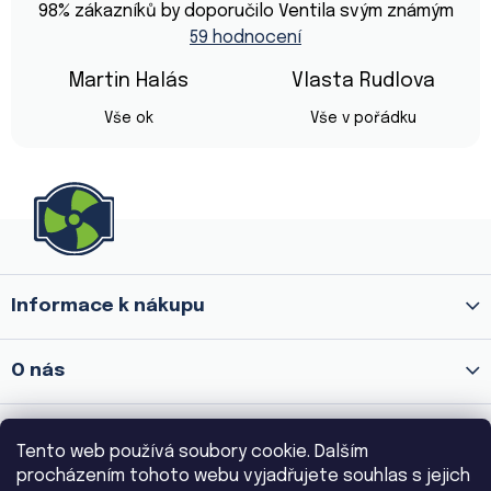
hodnocení
98
% zákazníků by doporučilo Ventila svým známým
obchodu
59 hodnocení
je
4,9
z
Martin Halás
Vlasta Rudlova
5
Hodnocení obchodu je 5 z 5 hvězdiček.
Hodnocení obchod
hvězdiček.
Vše ok
Vše v pořádku
Z
á
p
a
Informace k nákupu
t
í
O nás
Prodejna Praha 8 - Palmovka
Tento web používá soubory cookie. Dalším
procházením tohoto webu vyjadřujete souhlas s jejich