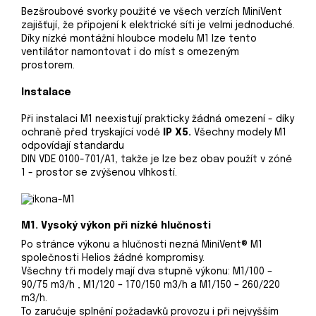
Bezšroubové svorky použité ve všech verzích MiniVent
zajišťují, že připojení k elektrické síti je velmi jednoduché.
Díky nízké montážní hloubce modelu M1 lze tento
ventilátor namontovat i do míst s omezeným
prostorem.
Instalace
Při instalaci M1 neexistují prakticky žádná omezení - díky
ochraně před tryskající vodě
IP X5.
Všechny modely M1
odpovídají standardu
DIN VDE 0100-701/A1, takže je lze bez obav použít v zóně
1 - prostor se zvýšenou vlhkostí.
M1. Vysoký výkon při nízké hlučnosti
Po stránce výkonu a hlučnosti nezná MiniVent® M1
společnosti Helios žádné kompromisy.
Všechny tři modely mají dva stupně výkonu: M1/100 –
90/75 m3/h , M1/120 – 170/150 m3/h a M1/150 – 260/220
m3/h.
To zaručuje splnění požadavků provozu i při nejvyšším