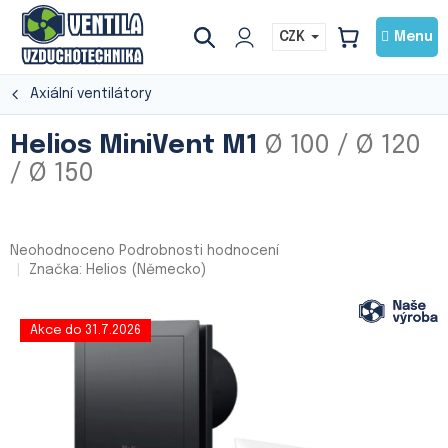
Přejít
na
CZK
NÁKUPNÍ
obsah
KOŠÍK
Axiální ventilátory
Helios MiniVent M1
Ø 100 / Ø 120
/ Ø 150
Průměrné
Neohodnoceno
Podrobnosti hodnocení
hodnocení
Značka:
Helios (Německo)
produktu
je
0,0
Akce do 31.7.2026
z
5
hvězdiček.