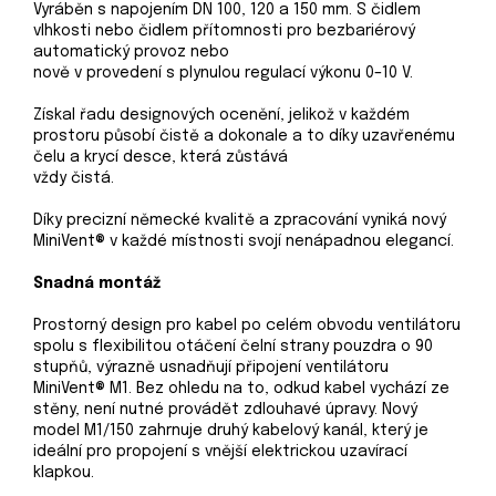
Vyráběn s napojením DN 100, 120 a 150 mm. S čidlem
vlhkosti nebo čidlem přítomnosti pro bezbariérový
automatický provoz nebo
nově v provedení s plynulou regulací výkonu 0–10 V.
Získal řadu designových ocenění, jelikož v každém
prostoru působí čistě a dokonale a to díky uzavřenému
čelu a krycí desce, která zůstává
vždy čistá.
Díky precizní německé kvalitě a zpracování vyniká nový
MiniVent® v každé místnosti svojí nenápadnou elegancí.
Snadná montáž
Prostorný design pro kabel po celém obvodu ventilátoru
spolu s flexibilitou otáčení čelní strany pouzdra o 90
stupňů, výrazně usnadňují připojení ventilátoru
MiniVent® M1. Bez ohledu na to, odkud kabel vychází ze
stěny, není nutné provádět zdlouhavé úpravy. Nový
model M1/150 zahrnuje druhý kabelový kanál, který je
ideální pro propojení s vnější elektrickou uzavírací
klapkou.