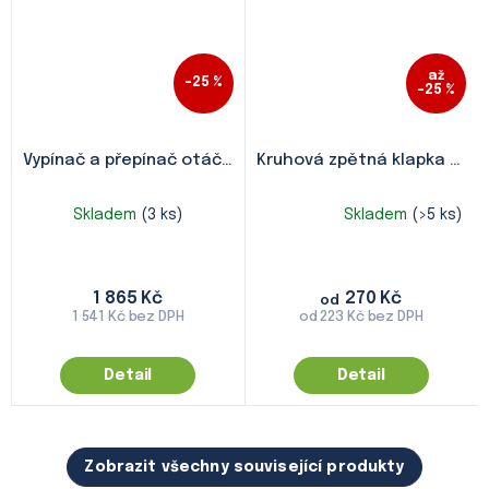
až
–25 %
–25 %
Vypínač a přepínač otáček Helios MVB
Kruhová zpětná klapka
KZK 
Skladem
(3 ks)
Skladem
(>5 ks)
Průměrné
hodnocení
produktu
je
1 865 Kč
270 Kč
5,0
od
1 541 Kč bez DPH
od 223 Kč bez DPH
z
5
hvězdiček.
Detail
Detail
Zobrazit všechny související produkty