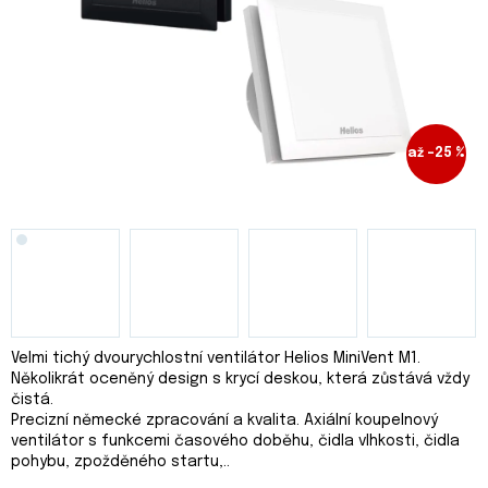
až –25 %
Velmi tichý dvourychlostní ventilátor Helios MiniVent M1.
Několikrát oceněný design s krycí deskou, která zůstává vždy
čistá.
Precizní německé zpracování a kvalita. Axiální koupelnový
ventilátor s funkcemi časového doběhu, čidla vlhkosti, čidla
pohybu, zpožděného startu,..