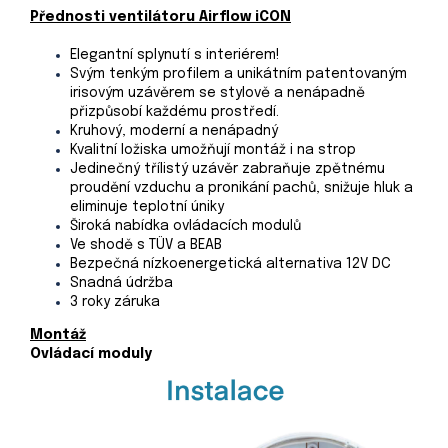
Přednosti ventilátoru Airflow iCON
Elegantní splynutí s interiérem!
Svým tenkým profilem a unikátním patentovaným
irisovým uzávěrem se stylově
a nenápadně
přizpůsobí každému prostředí.
Kruhový, moderní a nenápadný
Kvalitní ložiska umožňují montáž i na strop
Jedinečný třílistý uzávěr zabraňuje zpětnému
proudění vzduchu a pronikání
pachů, snižuje hluk a
eliminuje teplotní úniky
Široká nabídka ovládacích modulů
Ve shodě s TÜV a BEAB
Bezpečná nízkoenergetická alternativa 12V DC
Snadná údržba
3 roky záruka
Montáž
Ovládací moduly