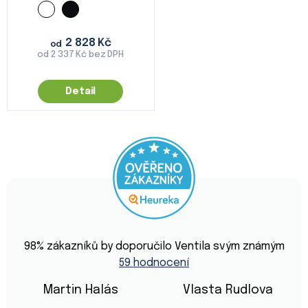
2 828 Kč
od
od 2 337 Kč bez DPH
Detail
Průměrné
hodnocení
98
% zákazníků by doporučilo Ventila svým známým
obchodu
59 hodnocení
je
4,9
z
Martin Halás
Vlasta Rudlova
5
Hodnocení obchodu je 5 z 5 hvězdiček.
Hodnocení obchod
hvězdiček.