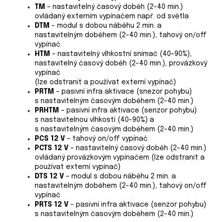
TM
– nastavitelný časový doběh (2-40 min.)
ovládaný externím vypínačem např. od světla
DTM
- modul s dobou náběhu 2 min. a
nastavitelným doběhem (2-40 min.), tahový on/off
vypínač
HTM
– nastavitelný vlhkostní snímač (40-90%),
nastavitelný časový doběh (2-40 min.), provázkový
vypínač
(lze odstranit a používat externí vypínač)
PRTM
– pasivní infra aktivace (snezor pohybu)
s nastavitelným časovým doběhem (2-40 min.)
PRHTM
– pasivní infra aktivace (senzor pohybu)
s nastavitelnou vlhkostí (40-90%) a
s nastavitelným časovým doběhem (2-40 min.)
PCS
12 V
– tahový on/off vypínač
PCTS
12 V
– nastavitelný časový doběh (2-40 min.)
ovládaný provázkovým vypínačem (lze odstranit a
používat externí vypínač)
DTS
12 V
– modul s dobou náběhu 2 min. a
nastavitelným doběhem (2-40 min.), tahový on/off
vypínač
PRTS
12 V
– pasivní infra aktivace (senzor pohybu)
s nastavitelným časovým doběhem (2-40 min.)