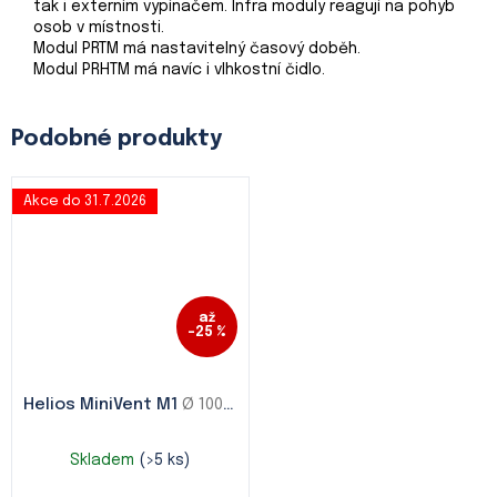
tak i externím vypínačem. Infra moduly reagují na pohyb
osob v místnosti.
Modul PRTM má nastavitelný časový doběh.
Modul PRHTM má navíc i vlhkostní čidlo.
Akce do 31.7.2026
až
–25 %
Helios MiniVent M1
Ø 100 / Ø 120 / Ø 150
Skladem
(>5 ks)