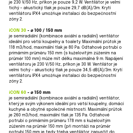
je 230 V/50 Hz, příkon je pouze 9,2 W. Ventilátor je velmi
tichý – akustický tlak je pouze 29,7 dB(A)/3m. Krytí
ventilátoru IPX4 umožňuje instalaci do bezpečnostní
zóny 2.
iCON 30
-
⌀ 100 / 150 mm
je semiradiální (kombinace axiální a radiální) ventilátor
ideální pro větší koupelny a toalety. Maximální průtok je
118 m3/hod, maximální tlak je 80 Pa. Odtahové potrubí o
primárním průměru 150 mm (s kuželovitým zúžením na
průměr 100 mm) může mít délku maximálně 9 m. Napájení
ventilátoru je 230 V/50 Hz, příkon je 30 W. Ventilátor je
velmi tichý – akustický tlak je pouze 34,5 dB(A)/3m. Krytí
ventilátoru IPX4 umožňuje instalaci do bezpečnostní
zóny 2.
iCON 60
-
⌀ 150 mm
je semiradiální (kombinace axiální a radiální) ventilátor,
který je svým výkonem ideální pro větší koupelny, domácí
kuchyně a obytné společné místnosti. Maximální průtok
je 260 m3/hod, maximální tlak je 135 Pa. Odtahové
potrubí o primárním průměru 178 mm s kuželovitým
zúžením na průměr 150 mm (při montáži na průměr
potrubí 150 mm je tedy třeba ventilátor zapustit do