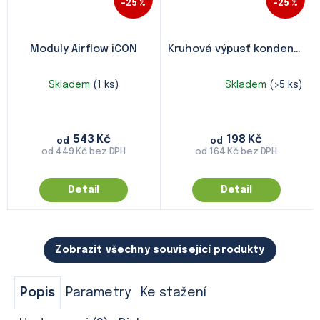
–25 %
–25 %
Moduly Airflow iCON
Kruhová výpusť kondenzátu
Skladem
(1 ks)
Skladem
(>5 ks)
Průměrné
hodnocení
produktu
je
543 Kč
198 Kč
5,0
od
od
od 449 Kč bez DPH
od 164 Kč bez DPH
z
5
hvězdiček.
Detail
Detail
Zobrazit všechny související produkty
Popis
Parametry
Ke stažení