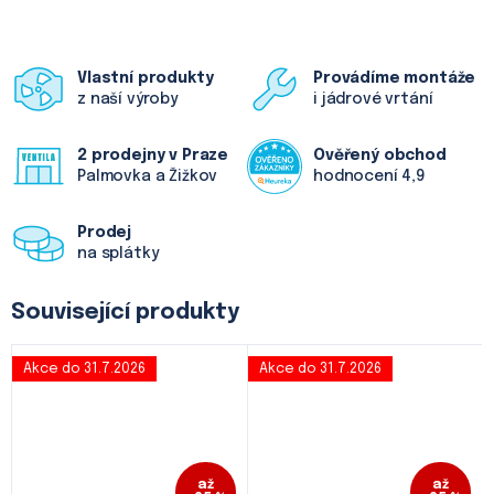
Vlastní produkty
Provádíme montáže
z naší výroby
i jádrové vrtání
2 prodejny v Praze
Ověřený obchod
Palmovka a Žižkov
hodnocení 4,9
Prodej
na splátky
Související produkty
Akce do 31.7.2026
Akce do 31.7.2026
až
až