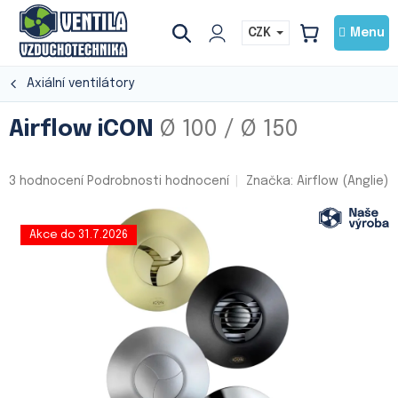
Přejít
na
CZK
NÁKUPNÍ
obsah
KOŠÍK
Axiální ventilátory
Airflow iCON
Ø 100 / Ø 150
Průměrné
3 hodnocení
Podrobnosti hodnocení
Značka:
Airflow (Anglie)
hodnocení
produktu
je
Akce do 31.7.2026
5,0
z
5
hvězdiček.