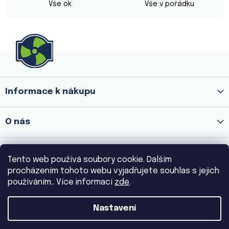
Vše ok
Vše v pořádku
Z
á
p
a
Informace k nákupu
t
í
O nás
Prodejna Praha 8 - Palmovka
Tento web používá soubory cookie. Dalším
procházením tohoto webu vyjadřujete souhlas s jejich
Prodejna Praha 3 - Žižkov
používáním.. Více informací
zde
.
Nastavení
Copyright 2026
VENTILA.CZ
. Všechna práva vyhrazena.