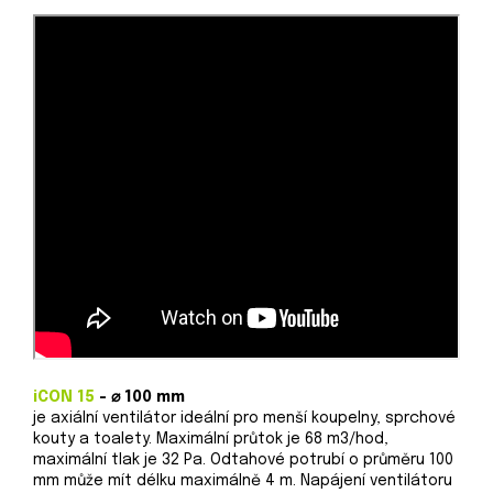
iCON 15
-
⌀ 100 mm
je axiální ventilátor ideální pro menší koupelny, sprchové
kouty a toalety. Maximální průtok je 68 m3/hod,
maximální tlak je 32 Pa. Odtahové potrubí o průměru 100
mm může mít délku maximálně 4 m. Napájení ventilátoru