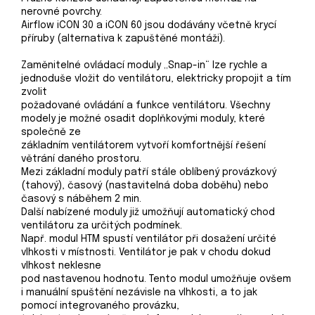
nerovné povrchy.
Airflow iCON 30 a iCON 60 jsou dodávány včetně krycí
příruby (alternativa k zapuštěné montáži).
Zaměnitelné ovládací moduly „Snap-in“ lze rychle a
jednoduše vložit do ventilátoru, elektricky propojit a tím
zvolit
požadované ovládání a funkce ventilátoru.
Všechny
modely je možné osadit doplňkovými moduly, které
společně ze
základním ventilátorem vytvoří komfortnější řešení
větrání daného prostoru.
Mezi základní moduly patří stále oblíbený provázkový
(tahový), časový (nastavitelná doba doběhu) nebo
časový s náběhem 2 min.
Další nabízené moduly již umožňují automatický chod
ventilátoru za určitých podmínek.
Např. modul HTM spustí ventilátor při dosažení určité
vlhkosti v místnosti. Ventilátor je pak v chodu dokud
vlhkost neklesne
pod nastavenou hodnotu. Tento modul umožňuje ovšem
i manuální spuštění nezávisle na vlhkosti, a to jak
pomocí integrovaného provázku,