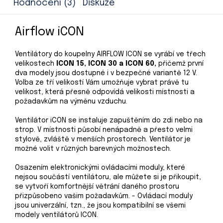
Hodnocení (3)
Diskuze
Airflow iCON
Ventilátory do koupelny AIRFLOW ICON se vyrábí ve třech
velikostech
ICON 15, ICON 30 a ICON 60,
přičemž první
dva modely jsou dostupné i v bezpečné variantě 12 V.
Volba ze tří velikostí Vám umožňuje vybrat právě tu
velikost, která přesně odpovídá velikosti místnosti a
požadavkům na výměnu vzduchu.
Ventilátor iCON se instaluje zapuštěním do zdi nebo na
strop. V místnosti působí nenápadně a přesto velmi
stylově, zvláště v menších prostorech. Ventilátor je
možné volit v různých barevných možnostech.
Osazením elektronickými ovládacími moduly, které
nejsou součástí ventilátoru, ale můžete si je přikoupit,
se vytvoří komfortnější větrání daného prostoru
přizpůsobeno vašim požadavkům. - Ovládací moduly
jsou univerzální, tzn., že jsou kompatibilní se všemi
modely ventilátorů ICON.