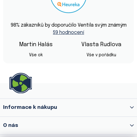
Průměrné
hodnocení
98
% zákazníků by doporučilo Ventila svým známým
obchodu
59 hodnocení
je
4,9
z
Martin Halás
Vlasta Rudlova
5
Hodnocení obchodu je 5 z 5 hvězdiček.
Hodnocení obchod
hvězdiček.
Vše ok
Vše v pořádku
Z
á
p
a
Informace k nákupu
t
í
O nás