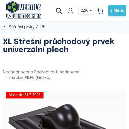
Přejít
na
CZK
NÁKUPNÍ
obsah
KOŠÍK
Střešní prvky VILPE
XL Střešní průchodový prvek
univerzální plech
Průměrné
Neohodnoceno
Podrobnosti hodnocení
hodnocení
Značka:
VILPE (Finsko)
produktu
je
0,0
Akce do 31.7.2026
z
5
hvězdiček.