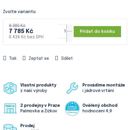
Zvolte variantu
9 380 Kč
7 785 Kč
Přidat do košíku
6 434 Kč bez DPH
Měrná
cena:
Tisk
Zeptat se
Sdílet
Vlastní produkty
Provádíme montáže
z naší výroby
i jádrové vrtání
2 prodejny v Praze
Ověřený obchod
Palmovka a Žižkov
hodnocení 4,9
Prodej