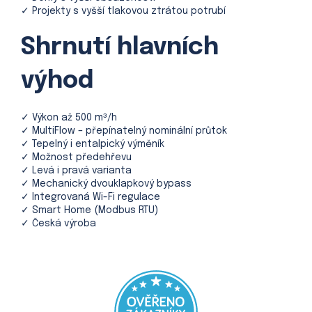
✓ Projekty s vyšší tlakovou ztrátou potrubí
Shrnutí hlavních
výhod
✓ Výkon až 500 m³/h
✓ MultiFlow – přepínatelný nominální průtok
✓ Tepelný i entalpický výměník
✓ Možnost předehřevu
✓ Levá i pravá varianta
✓ Mechanický dvouklapkový bypass
✓ Integrovaná Wi-Fi regulace
✓ Smart Home (Modbus RTU)
✓ Česká výroba