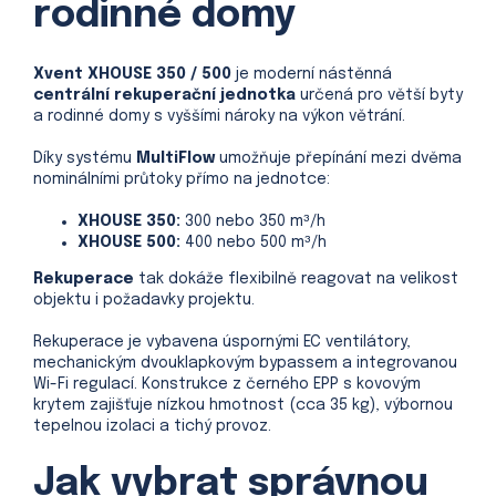
rodinné domy
Xvent XHOUSE 350 / 500
je moderní nástěnná
centrální rekuperační jednotka
určená pro větší byty
a rodinné domy s vyššími nároky na výkon větrání.
Díky systému
MultiFlow
umožňuje přepínání mezi dvěma
nominálními průtoky přímo na jednotce:
XHOUSE 350:
300 nebo 350 m³/h
XHOUSE 500:
400 nebo 500 m³/h
Rekuperace
tak dokáže flexibilně reagovat na velikost
objektu i požadavky projektu.
Rekuperace je vybavena úspornými EC ventilátory,
mechanickým dvouklapkovým bypassem a integrovanou
Wi-Fi regulací. Konstrukce z černého EPP s kovovým
krytem zajišťuje nízkou hmotnost (cca 35 kg), výbornou
tepelnou izolaci a tichý provoz.
Jak vybrat správnou