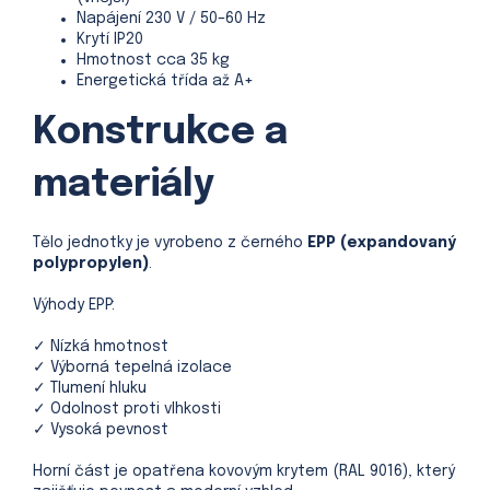
Napájení 230 V / 50–60 Hz
Krytí IP20
Hmotnost cca 35 kg
Energetická třída až A+
Konstrukce a
materiály
Tělo jednotky je vyrobeno z černého
EPP (expandovaný
polypropylen)
.
Výhody EPP:
✓ Nízká hmotnost
✓ Výborná tepelná izolace
✓ Tlumení hluku
✓ Odolnost proti vlhkosti
✓ Vysoká pevnost
Horní část je opatřena kovovým krytem (RAL 9016), který