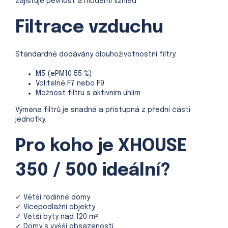
zajišťuje pevnost a moderní vzhled.
Filtrace vzduchu
Standardně dodávány dlouhoživotnostní filtry:
M5 (ePM10 55 %)
Volitelně F7 nebo F9
Možnost filtru s aktivním uhlím
Výměna filtrů je snadná a přístupná z přední části
jednotky.
Pro koho je XHOUSE
350 / 500 ideální?
✓ Větší rodinné domy
✓ Vícepodlažní objekty
✓ Větší byty nad 120 m²
✓ Domy s vyšší obsazeností