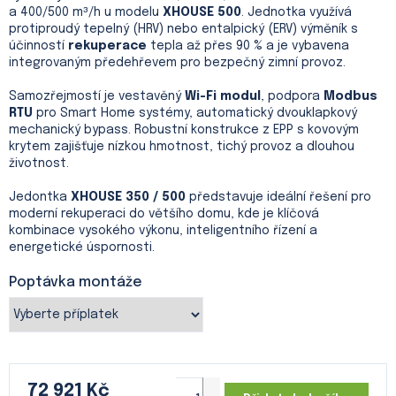
a 400/500 m³/h u modelu
XHOUSE 500
. Jednotka využívá
protiproudý tepelný (HRV) nebo entalpický (ERV) výměník s
účinností
rekuperace
tepla až přes 90 % a je vybavena
integrovaným předehřevem pro bezpečný zimní provoz.
Samozřejmostí je vestavěný
Wi-Fi modul
, podpora
Modbus
RTU
pro Smart Home systémy, automatický dvouklapkový
mechanický bypass. Robustní konstrukce z EPP s kovovým
krytem zajišťuje nízkou hmotnost, tichý provoz a dlouhou
životnost.
Jedontka
XHOUSE 350 / 500
představuje ideální řešení pro
moderní rekuperaci do většího domu, kde je klíčová
kombinace vysokého výkonu, inteligentního řízení a
energetické úspornosti.
Poptávka montáže
72 921 Kč