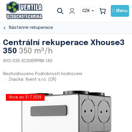
Přejít
na
CZK
NÁKUPNÍ
obsah
KOŠÍK
Nástěnné rekuperace
Centrální rekuperace Xhouse3
350
350 m³/h
XH3-035-ECS0ERPRW-1A0
Průměrné
Neohodnoceno
Podrobnosti hodnocení
hodnocení
Značka:
Xvent s.r.o. (ČR)
produktu
je
0,0
Akce do 31.7.2026
z
5
hvězdiček.