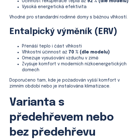
Účinnost rekuperace tepla až
92 % (dle modelu)
Vysoká energetická efektivita
Vhodné pro standardní rodinné domy s běžnou vlhkostí.
Entalpický výměník (ERV)
Přenáší teplo i část vlhkosti
Vlhkostní účinnost až
70 % (dle modelu)
Omezuje vysušování vzduchu v zimě
Zvyšuje komfort v moderních nízkoenergetických
domech
Doporučeno tam, kde je požadován vyšší komfort v
zimním období nebo je instalována klimatizace.
Varianta s
předehřevem nebo
bez předehřevu