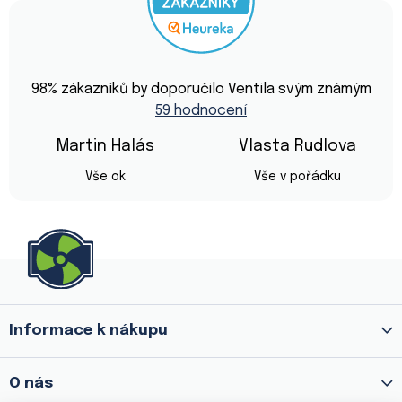
Průměrné
hodnocení
98
% zákazníků by doporučilo Ventila svým známým
obchodu
59 hodnocení
je
4,9
z
Martin Halás
Vlasta Rudlova
5
Hodnocení obchodu je 5 z 5 hvězdiček.
Hodnocení obchod
hvězdiček.
Vše ok
Vše v pořádku
Z
á
p
a
Informace k nákupu
t
í
O nás