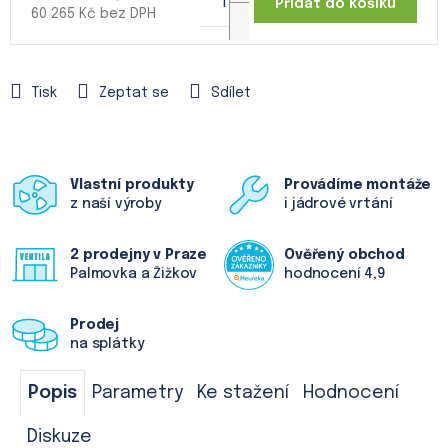
Přidat do košíku
60 265 Kč
bez DPH
Měrná
cena:
Tisk
Zeptat se
Sdílet
Vlastní produkty
Provádíme montáže
z naší výroby
i jádrové vrtání
2 prodejny v Praze
Ověřený obchod
Palmovka a Žižkov
hodnocení 4,9
Prodej
na splátky
Popis
Parametry
Ke stažení
Hodnocení
Diskuze