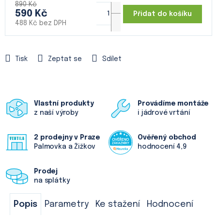
890 Kč
590 Kč
Přidat do košíku
488 Kč bez DPH
Měrná
cena:
Tisk
Zeptat se
Sdílet
Vlastní produkty
Provádíme montáže
z naší výroby
i jádrové vrtání
2 prodejny v Praze
Ověřený obchod
Palmovka a Žižkov
hodnocení 4,9
Prodej
na splátky
Popis
Parametry
Ke stažení
Hodnocení