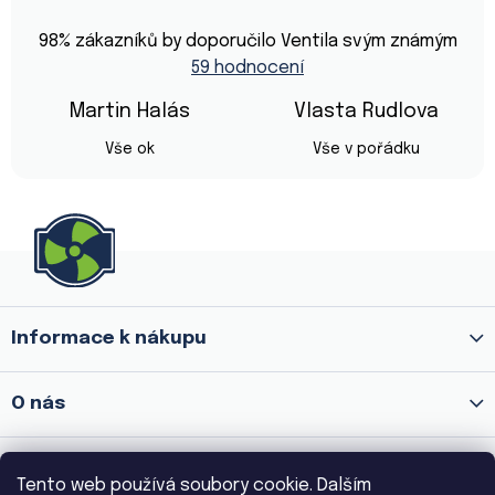
Průměrné
hodnocení
98
% zákazníků by doporučilo Ventila svým známým
obchodu
59 hodnocení
je
4,9
z
Martin Halás
Vlasta Rudlova
5
Hodnocení obchodu je 5 z 5 hvězdiček.
Hodnocení obchod
hvězdiček.
Vše ok
Vše v pořádku
Z
á
p
a
Informace k nákupu
t
í
O nás
Prodejna Praha 8 - Palmovka
Tento web používá soubory cookie. Dalším