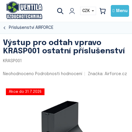
Přejít
na
CZK
NÁKUPNÍ
obsah
KOŠÍK
Příslušenství AIRFORCE
Výstup pro odtah vpravo
KRASP001 ostatní příslušenství
KRASP001
Průměrné
Neohodnoceno
Podrobnosti hodnocení
Značka:
Airforce.cz
hodnocení
produktu
je
Akce do 31.7.2026
0,0
z
5
hvězdiček.