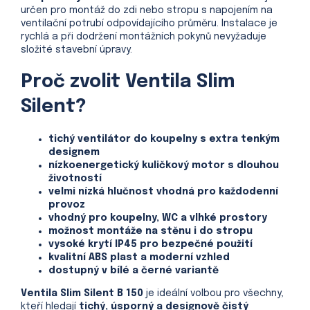
určen pro montáž do zdi nebo stropu s napojením na
ventilační potrubí odpovídajícího průměru. Instalace je
rychlá a při dodržení montážních pokynů nevyžaduje
složité stavební úpravy.
Proč zvolit Ventila Slim
Silent?
tichý ventilátor do koupelny s extra tenkým
designem
nízkoenergetický kuličkový motor s dlouhou
životností
velmi nízká hlučnost vhodná pro každodenní
provoz
vhodný pro koupelny, WC a vlhké prostory
možnost montáže na stěnu i do stropu
vysoké krytí IP45 pro bezpečné použití
kvalitní ABS plast a moderní vzhled
dostupný v bílé a černé variantě
Ventila Slim Silent
B 150
je ideální volbou pro všechny,
kteří hledají
tichý, úsporný a designově čistý