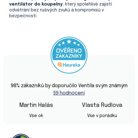
ventilátor do koupelny
, který spolehlivě zajistí
odvětrání bez rušivých zvuků a kompromisů v
bezpečnosti.
Průměrné
hodnocení
98
% zákazníků by doporučilo Ventila svým známým
obchodu
59 hodnocení
je
4,9
z
Martin Halás
Vlasta Rudlova
5
Hodnocení obchodu je 5 z 5 hvězdiček.
Hodnocení obchod
hvězdiček.
Vše ok
Vše v pořádku