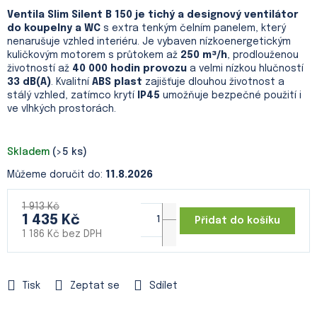
Ventila Slim Silent
B 150
je tichý a designový ventilátor
do koupelny a WC
s extra tenkým čelním panelem, který
nenarušuje vzhled interiéru. Je vybaven nízkoenergetickým
kuličkovým motorem s průtokem až
250 m³/h
, prodlouženou
životností až
40 000 hodin provozu
a velmi nízkou hlučností
33 dB(A)
. Kvalitní
ABS plast
zajišťuje dlouhou životnost a
stálý vzhled, zatímco krytí
IP45
umožňuje bezpečné použití i
ve vlhkých prostorách.
Skladem
(>5 ks)
Můžeme doručit do:
11.8.2026
1 913 Kč
1 435 Kč
Přidat do košíku
1 186 Kč bez DPH
Měrná
cena:
Tisk
Zeptat se
Sdílet