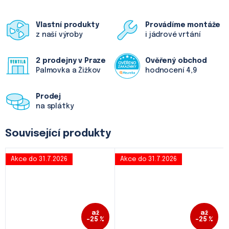
Vlastní produkty
Provádíme montáže
z naší výroby
i jádrové vrtání
2 prodejny v Praze
Ověřený obchod
Palmovka a Žižkov
hodnocení 4,9
Prodej
na splátky
Související produkty
Akce do 31.7.2026
Akce do 31.7.2026
až
až
–25 %
–25 %