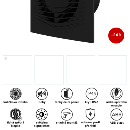
–24 %