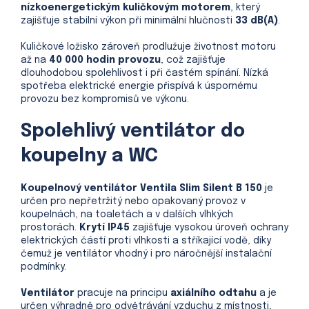
nízkoenergetickým kuličkovým motorem
, který
zajišťuje stabilní výkon při minimální hlučnosti
33 dB(A)
.
Kuličkové ložisko zároveň prodlužuje životnost motoru
až na
40 000 hodin provozu
, což zajišťuje
dlouhodobou spolehlivost i při častém spínání. Nízká
spotřeba elektrické energie přispívá k úspornému
provozu bez kompromisů ve výkonu.
Spolehlivý ventilátor do
koupelny a WC
Koupelnový ventilátor Ventila Slim Silent B 150
je
určen pro nepřetržitý nebo opakovaný provoz v
koupelnách, na toaletách a v dalších vlhkých
prostorách.
Krytí IP45
zajišťuje vysokou úroveň ochrany
elektrických částí proti vlhkosti a stříkající vodě, díky
čemuž je ventilátor vhodný i pro náročnější instalační
podmínky.
Ventilátor
pracuje na principu
axiálního odtahu
a je
určen výhradně pro odvětrávání vzduchu z místnosti,