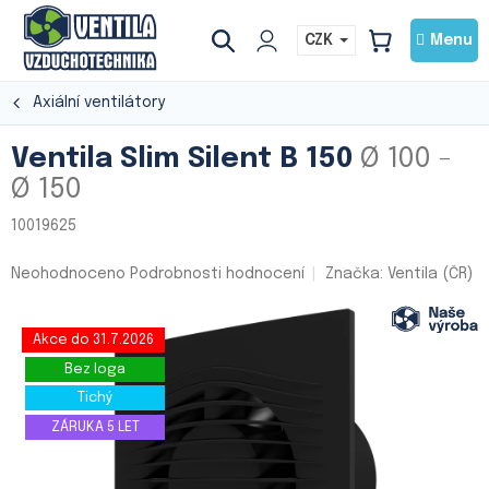
Přejít
na
CZK
NÁKUPNÍ
obsah
KOŠÍK
Axiální ventilátory
Ventila Slim Silent B 150
Ø 100 -
Ø 150
10019625
Průměrné
Neohodnoceno
Podrobnosti hodnocení
Značka:
Ventila (ČR)
hodnocení
produktu
je
Akce do 31.7.2026
0,0
Bez loga
z
5
Tichý
hvězdiček.
ZÁRUKA 5 LET