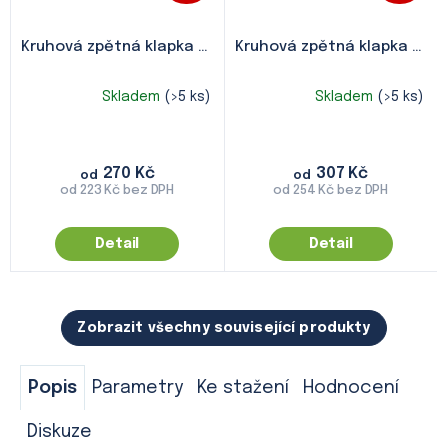
Kruhová zpětná klapka
KZK / KZK-S
Kruhová zpětná klapka
KZK2
Skladem
(>5 ks)
Skladem
(>5 ks)
Průměrné
Průměrné
hodnocení
hodnocení
produktu
produktu
je
je
270 Kč
307 Kč
5,0
5,0
od
od
od 223 Kč bez DPH
od 254 Kč bez DPH
z
z
5
5
hvězdiček.
hvězdiček.
Detail
Detail
Zobrazit všechny související produkty
Popis
Parametry
Ke stažení
Hodnocení
Diskuze