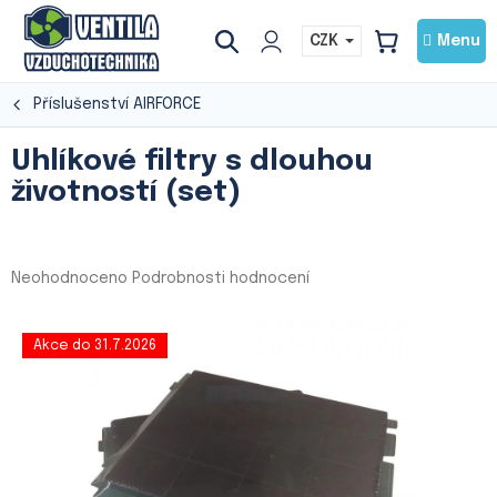
Přejít
na
CZK
NÁKUPNÍ
obsah
KOŠÍK
Příslušenství AIRFORCE
Uhlíkové filtry s dlouhou
životností (set)
Průměrné
Neohodnoceno
Podrobnosti hodnocení
hodnocení
produktu
je
Akce do 31.7.2026
0,0
z
5
hvězdiček.