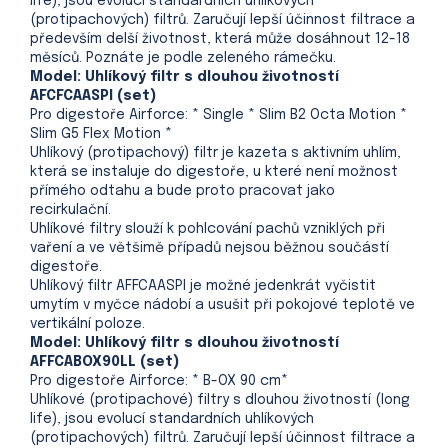
life), jsou evolucí standardních uhlíkových
(protipachových) filtrů. Zaručují lepší účinnost filtrace a
především delší životnost, která může dosáhnout 12-18
měsíců. Poznáte je podle zeleného rámečku.
Model: Uhlíkový filtr s dlouhou životností
AFCFCAASPI (set)
Pro digestoře Airforce: * Single * Slim B2 Octa Motion *
Slim G5 Flex Motion *
Uhlíkový (protipachový) filtr je kazeta s aktivním uhlím,
která se instaluje do digestoře, u které není možnost
přímého odtahu a bude proto pracovat jako
recirkulační.
Uhlíkové filtry slouží k pohlcování pachů vzniklých při
vaření a ve většimě případů nejsou běžnou součástí
digestoře.
Uhlíkový filtr AFFCAASPI je možné jedenkrát vyčistit
umytím v myčce nádobí a usušit při pokojové teplotě ve
vertikální poloze.
Model: Uhlíkový filtr s dlouhou životností
AFFCABOX90LL (set)
Pro digestoře Airforce: * B-OX 90 cm*
Uhlíkové (protipachové) filtry s dlouhou životností (long
life), jsou evolucí standardních uhlíkových
(protipachových) filtrů. Zaručují lepší účinnost filtrace a