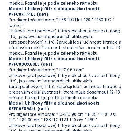
měsíců. Poznáte je podle zeleného rámečku.
Model: Uhlíkový filtr s dlouhou životností
AFFCAF174LL (set)
Pro digestoře Airforce: * F88 TLC Flat 120 * F160 TLC *
Iconic *
Uhlíkové (protipachové) filtry s dlouhou životností (long
life), jsou evolucí standardních uhlíkových
(protipachových) filtrů. Zaručují lepší účinnost filtrace a
především delší životnost, která může dosáhnout 12-18
měsíců. Poznáte je podle zeleného rámečku.
Model: Uhlíkový filtr s dlouhou životností
AFFCABOX60LL (set)
Pro digestoře Airforce: * B-OX 60 cm*
Uhlíkové (protipachové) filtry s dlouhou životností (long
life), jsou evolucí standardních uhlíkových
(protipachových) filtrů. Zaručují lepší účinnost filtrace a
především delší životnost, která může dosáhnout 12-18
měsíců. Poznáte je podle zeleného rámečku.
Model: Uhlíkový filtr s dlouhou životností
AFFCAF89ALL (set)
Pro digestoře Airforce: * Q-BIC 90 cm * F125 * F181 XXL
TLC * F80 90 cm * F88 TLC FLAT 100 cm * F89 *
Uhlíkové (protipachové) filtry s dlouhou životností (long