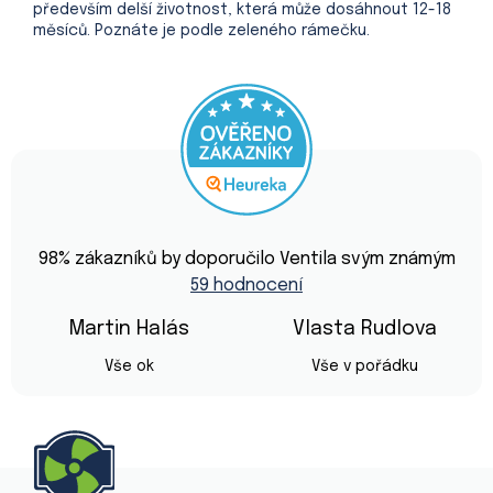
především delší životnost, která může dosáhnout 12-18
měsíců. Poznáte je podle zeleného rámečku.
Průměrné
hodnocení
98
% zákazníků by doporučilo Ventila svým známým
obchodu
59 hodnocení
je
4,9
z
Martin Halás
Vlasta Rudlova
5
Hodnocení obchodu je 5 z 5 hvězdiček.
Hodnocení obchod
hvězdiček.
Vše ok
Vše v pořádku
Z