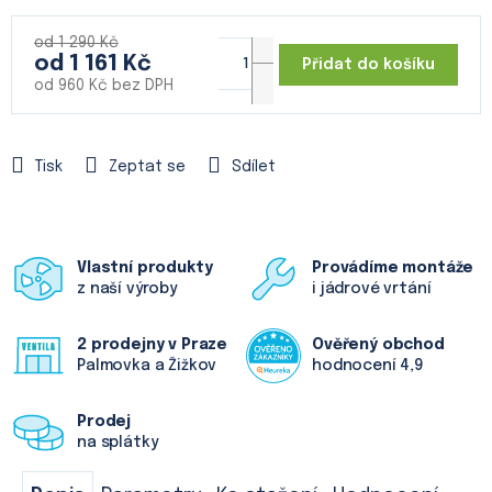
od 1 290 Kč
od
1 161 Kč
Přidat do košíku
od
960 Kč
bez DPH
Měrná
cena:
Tisk
Zeptat se
Sdílet
Vlastní produkty
Provádíme montáže
z naší výroby
i jádrové vrtání
2 prodejny v Praze
Ověřený obchod
Palmovka a Žižkov
hodnocení 4,9
Prodej
na splátky