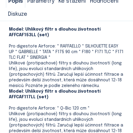
Popis
Parametry
Ke stažení
Hodnocení
Diskuze
Model: Uhlíkový filtr s dlouhou životností
AFFCAF153LL (set)
Pro digestoře Airforce: * RAFFAELLO * SILHOUETTE EASY
UP * GABRIELLE * TATA * F175 90 cm * F180 * F171 TLC * F171
TLC FLAT * SINERGIA *
Uhlíkové (protipachové) filtry s dlouhou životností (long
life), jsou evolucí standardních uhlíkových
(protipachových) filtrů. Zaručují lepší účinnost filtrace a
především delší životnost, která může dosáhnout 12-18
měsíců. Poznáte je podle zeleného rámečku.
Model: Uhlíkový filtr s dlouhou životností
AFFCAF117LL (set)
Pro digestoře Airforce: * Q-Bic 120 cm *
Uhlíkové (protipachové) filtry s dlouhou životností (long
life), jsou evolucí standardních uhlíkových
(protipachových) filtrů. Zaručují lepší účinnost filtrace a
především delší životnost, která může dosáhnout 12-18