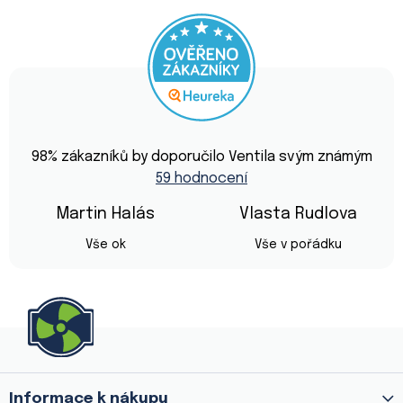
Průměrné
hodnocení
98
% zákazníků by doporučilo Ventila svým známým
obchodu
59 hodnocení
je
4,9
z
Martin Halás
Vlasta Rudlova
5
Hodnocení obchodu je 5 z 5 hvězdiček.
Hodnocení obchod
hvězdiček.
Vše ok
Vše v pořádku
Z
á
p
a
Informace k nákupu