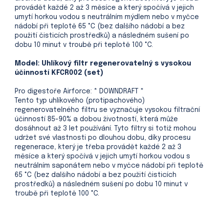
provádět každé 2 až 3 měsíce a který spočívá v jejich
umytí horkou vodou s neutrálním mýdlem nebo v myčce
nádobí při teplotě 65 °C (bez dalšího nádobí a bez
použití čisticích prostředků) a následném sušení po
dobu 10 minut v troubě při teplotě 100 °C.
Model: Uhlíkový filtr regenerovatelný s vysokou
účinností KFCR002 (set)
Pro digestoře Airforce: * DOWNDRAFT *
Tento typ uhlíkového (protipachového)
regenerovatelného filtru se vyznačuje vysokou filtrační
účinností 85-90% a dobou životností, která může
dosáhnout až 3 let používání. Tyto filtry si totiž mohou
udržet své vlastnosti po dlouhou dobu, díky procesu
regenerace, který je třeba provádět každé 2 až 3
měsíce a který spočívá v jejich umytí horkou vodou s
neutrálním saponátem nebo v myčce nádobí při teplotě
65 °C (bez dalšího nádobí a bez použití čisticích
prostředků) a následném sušení po dobu 10 minut v
troubě při teplotě 100 °C.