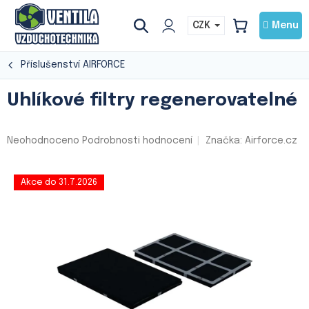
Přejít
na
CZK
NÁKUPNÍ
obsah
KOŠÍK
Příslušenství AIRFORCE
Uhlíkové filtry regenerovatelné
Průměrné
Neohodnoceno
Podrobnosti hodnocení
Značka:
Airforce.cz
hodnocení
produktu
je
Akce do 31.7.2026
0,0
z
5
hvězdiček.