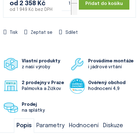
od
2 358 Kč
Přidat do košíku
od
1 949 Kč
bez DPH
Měrná
cena:
Tisk
Zeptat se
Sdílet
Vlastní produkty
Provádíme montáže
z naší výroby
i jádrové vrtání
2 prodejny v Praze
Ověřený obchod
Palmovka a Žižkov
hodnocení 4,9
Prodej
na splátky
Popis
Parametry
Hodnocení
Diskuze