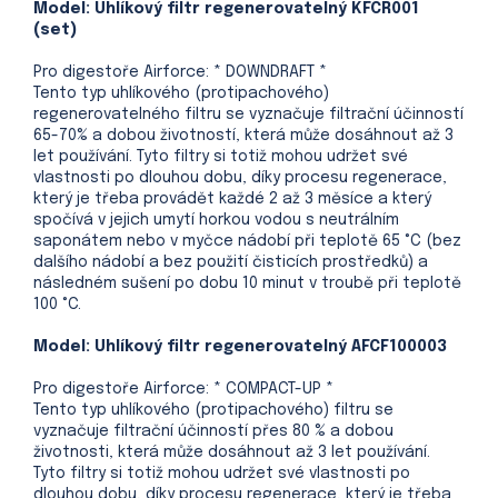
Model: Uhlíkový filtr regenerovatelný KFCR001
(set)
Pro digestoře Airforce: * DOWNDRAFT *
Tento typ uhlíkového (protipachového)
regenerovatelného filtru se vyznačuje filtrační účinností
65-70% a dobou životností, která může dosáhnout až 3
let používání. Tyto filtry si totiž mohou udržet své
vlastnosti po dlouhou dobu, díky procesu regenerace,
který je třeba provádět každé 2 až 3 měsíce a který
spočívá v jejich umytí horkou vodou s neutrálním
saponátem nebo v myčce nádobí při teplotě 65 °C (bez
dalšího nádobí a bez použití čisticích prostředků) a
následném sušení po dobu 10 minut v troubě při teplotě
100 °C.
Model: Uhlíkový filtr regenerovatelný AFCF100003
Pro digestoře Airforce: * COMPACT-UP *
Tento typ uhlíkového (protipachového) filtru se
vyznačuje filtrační účinností přes 80 % a dobou
životnosti, která může dosáhnout až 3 let používání.
Tyto filtry si totiž mohou udržet své vlastnosti po
dlouhou dobu, díky procesu regenerace, který je třeba