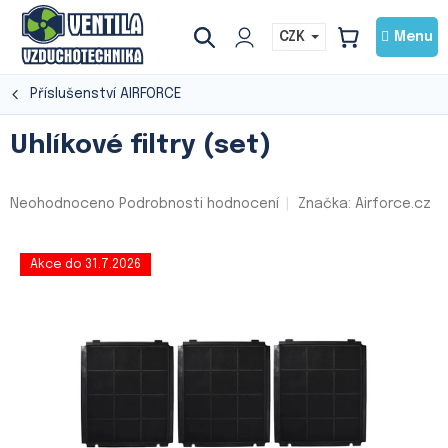
Přejít
na
CZK
NÁKUPNÍ
obsah
KOŠÍK
Příslušenství AIRFORCE
Uhlíkové filtry (set)
Průměrné
Neohodnoceno
Podrobnosti hodnocení
Značka:
Airforce.cz
hodnocení
produktu
je
Akce do 31.7.2026
0,0
z
5
hvězdiček.