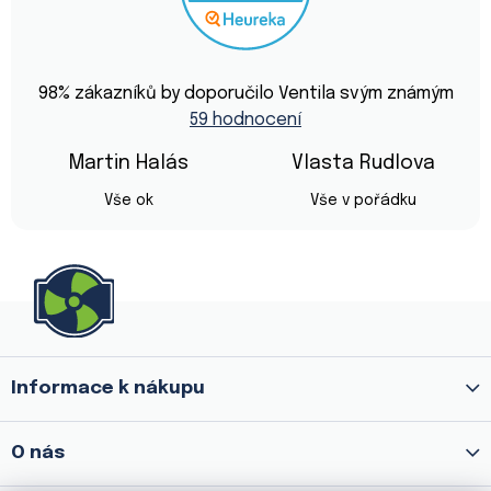
Průměrné
hodnocení
98
% zákazníků by doporučilo Ventila svým známým
obchodu
59 hodnocení
je
4,9
z
Martin Halás
Vlasta Rudlova
5
Hodnocení obchodu je 5 z 5 hvězdiček.
Hodnocení obchod
hvězdiček.
Vše ok
Vše v pořádku
Z
á
p
a
Informace k nákupu
t
í
O nás