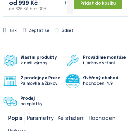
od
999 Kč
Přidat do košíku
od
826 Kč
bez DPH
Měrná
cena:
Tisk
Zeptat se
Sdílet
Vlastní produkty
Provádíme montáže
z naší výroby
i jádrové vrtání
2 prodejny v Praze
Ověřený obchod
Palmovka a Žižkov
hodnocení 4,9
Prodej
na splátky
Popis
Parametry
Ke stažení
Hodnocení