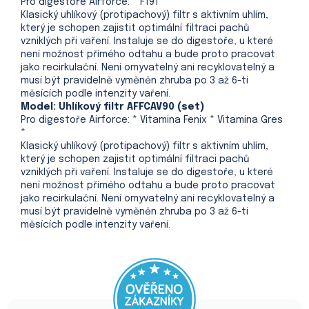
Pro digestoře Airforce: * F191 *
Klasický uhlíkový (protipachový) filtr s aktivním uhlím,
který je schopen zajistit optimální filtraci pachů
vzniklých při vaření. Instaluje se do digestoře, u které
není možnost přímého odtahu a bude proto pracovat
jako recirkulační. Není omyvatelný ani recyklovatelný a
musí být pravidelně vyměněn zhruba po 3 až 6-ti
měsících podle intenzity vaření.
Model: Uhlíkový filtr AFFCAV90 (set)
Pro digestoře Airforce: * Vitamina Fenix * Vitamina Gres
*
Klasický uhlíkový (protipachový) filtr s aktivním uhlím,
který je schopen zajistit optimální filtraci pachů
vzniklých při vaření. Instaluje se do digestoře, u které
není možnost přímého odtahu a bude proto pracovat
jako recirkulační. Není omyvatelný ani recyklovatelný a
musí být pravidelně vyměněn zhruba po 3 až 6-ti
měsících podle intenzity vaření.