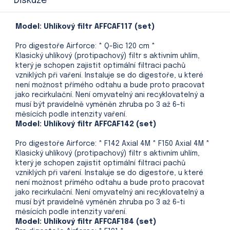
Diskuze
Model: Uhlíkový filtr AFFCAF117 (set)
Pro digestoře Airforce: * Q-Bic 120 cm *
Klasický uhlíkový (protipachový) filtr s aktivním uhlím,
který je schopen zajistit optimální filtraci pachů
vzniklých při vaření. Instaluje se do digestoře, u které
není možnost přímého odtahu a bude proto pracovat
jako recirkulační. Není omyvatelný ani recyklovatelný a
musí být pravidelně vyměněn zhruba po 3 až 6-ti
měsících podle intenzity vaření.
Model: Uhlíkový filtr AFFCAF142 (set)
Pro digestoře Airforce: * F142 Axial 4M * F150 Axial 4M *
Klasický uhlíkový (protipachový) filtr s aktivním uhlím,
který je schopen zajistit optimální filtraci pachů
vzniklých při vaření. Instaluje se do digestoře, u které
není možnost přímého odtahu a bude proto pracovat
jako recirkulační. Není omyvatelný ani recyklovatelný a
musí být pravidelně vyměněn zhruba po 3 až 6-ti
měsících podle intenzity vaření.
Model: Uhlíkový filtr AFFCAF184 (set)