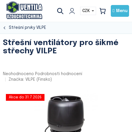
Přejít
na
CZK
NÁKUPNÍ
obsah
KOŠÍK
Střešní prvky VILPE
Střešní ventilátory pro šikmé
střechy VILPE
Průměrné
Neohodnoceno
Podrobnosti hodnocení
hodnocení
Značka:
VILPE (Finsko)
produktu
je
0,0
Akce do 31.7.2026
z
5
hvězdiček.