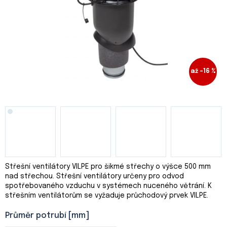
až –16 %
Střešní ventilátory VILPE pro šikmé střechy
o výšce 500 mm
nad střechou. Střešní ventilátory určeny p
ro odvod
spotřebovaného vzduchu v systémech nuceného větrání. K
střešním ventilátorům se v
yžaduje průchodový prvek VILPE.
Průměr potrubí [mm]