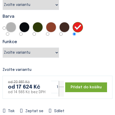
Barva
Funkce
Zvolte variantu
od 20 981 Kč
od
17 624 Kč
Přidat do košíku
od
14 565 Kč
bez DPH
Měrná
cena:
Tisk
Zeptat se
Sdílet