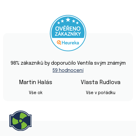
Průměrné
hodnocení
98
% zákazníků by doporučilo Ventila svým známým
obchodu
59 hodnocení
je
4,9
z
Martin Halás
Vlasta Rudlova
5
Hodnocení obchodu je 5 z 5 hvězdiček.
Hodnocení obchod
hvězdiček.
Vše ok
Vše v pořádku
Z
á