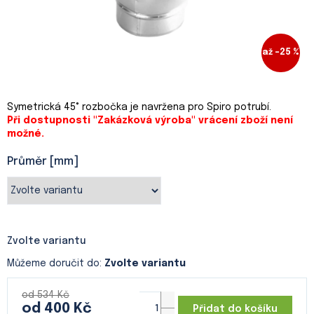
až –25 %
Symetrická 45° rozbočka je navržena pro Spiro potrubí.
Při dostupnosti "Zakázková výroba" vrácení zboží není
možné.
Průměr [mm]
Zvolte variantu
Můžeme doručit do:
Zvolte variantu
od 534 Kč
od
400 Kč
Přidat do košíku