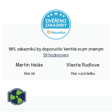
Průměrné
hodnocení
98
% zákazníků by doporučilo Ventila svým známým
obchodu
59 hodnocení
je
4,9
z
Martin Halás
Vlasta Rudlova
5
Hodnocení obchodu je 5 z 5 hvězdiček.
Hodnocení obchod
hvězdiček.
Vše ok
Vše v pořádku
Z
á
p