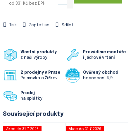
od
331 Kč
bez DPH
Měrná
cena:
Tisk
Zeptat se
Sdílet
Vlastní produkty
Provádíme montáže
z naší výroby
i jádrové vrtání
2 prodejny v Praze
Ověřený obchod
Palmovka a Žižkov
hodnocení 4,9
Prodej
na splátky
Související produkty
Akce do 31.7.2026
Akce do 31.7.2026