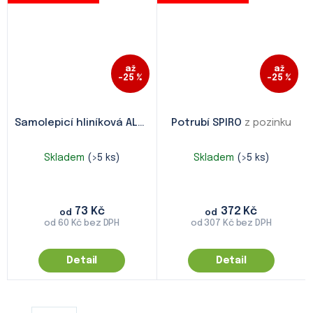
až
až
–25 %
–25 %
Samolepicí hliníková ALU páska
Potrubí SPIRO
z pozinku
Skladem
(>5 ks)
Skladem
(>5 ks)
73 Kč
372 Kč
od
od
od 60 Kč bez DPH
od 307 Kč bez DPH
Detail
Detail