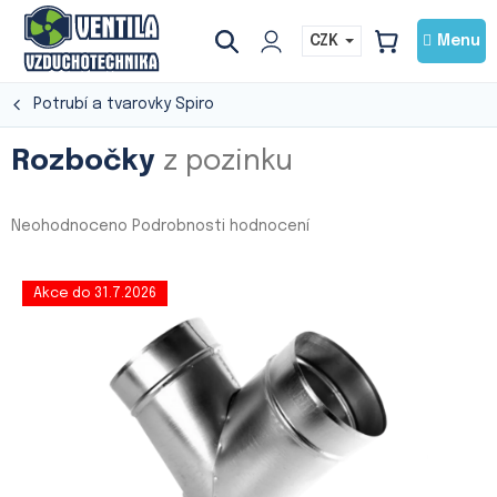
Přejít
na
CZK
NÁKUPNÍ
obsah
KOŠÍK
Potrubí a tvarovky Spiro
Rozbočky
z pozinku
Průměrné
Neohodnoceno
Podrobnosti hodnocení
hodnocení
produktu
je
Akce do 31.7.2026
0,0
z
5
hvězdiček.