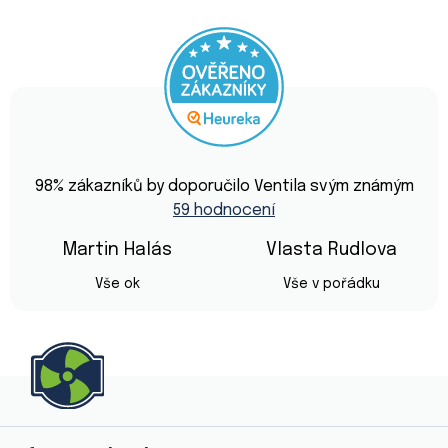
Průměrné
hodnocení
98
% zákazníků by doporučilo Ventila svým známým
obchodu
59 hodnocení
je
4,9
z
Martin Halás
Vlasta Rudlova
5
Hodnocení obchodu je 5 z 5 hvězdiček.
Hodnocení obchod
hvězdiček.
Vše ok
Vše v pořádku
Z
á
p