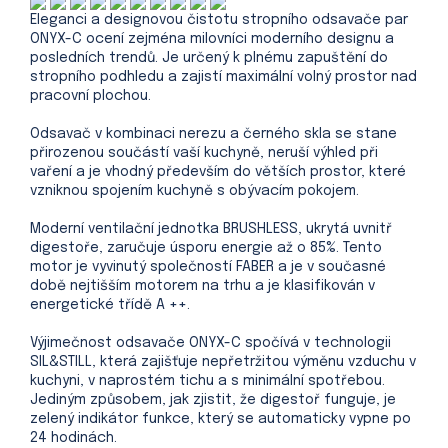
Eleganci a designovou čistotu stropního odsavače par
ONYX-C ocení zejména milovníci moderního designu a
posledních trendů. Je určený k plnému zapuštění do
stropního podhledu a zajistí maximální volný prostor nad
pracovní plochou.
Odsavač v kombinaci nerezu a černého skla se stane
přirozenou součástí vaší kuchyně, neruší výhled při
vaření a je vhodný především do větších prostor, které
vzniknou spojením kuchyně s obývacím pokojem.
Moderní ventilační jednotka BRUSHLESS, ukrytá uvnitř
digestoře, zaručuje úsporu energie až o 85%. Tento
motor je vyvinutý společností FABER a je v současné
době nejtišším motorem na trhu a je klasifikován v
energetické třídě A ++.
Výjimečnost odsavače ONYX-C spočívá v technologii
SIL&STILL, která zajišťuje nepřetržitou výměnu vzduchu v
kuchyni, v naprostém tichu a s minimální spotřebou.
Jediným způsobem, jak zjistit, že digestoř funguje, je
zelený indikátor funkce, který se automaticky vypne po
24 hodinách.