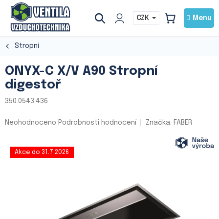
Přejít
na
CZK
NÁKUPNÍ
obsah
KOŠÍK
Stropní
ONYX-C X/V A90 Stropní
digestoř
350.0543.436
Průměrné
Neohodnoceno
Podrobnosti hodnocení
Značka:
FABER
hodnocení
produktu
je
Akce do 31.7.2026
0,0
z
5
hvězdiček.