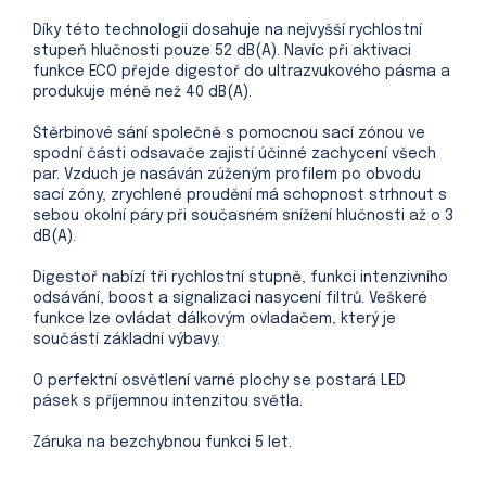
Díky této technologii dosahuje na nejvyšší rychlostní
stupeň hlučnosti pouze 52 dB(A). Navíc při aktivaci
funkce ECO přejde digestoř do ultrazvukového pásma a
produkuje méně než 40 dB(A).
Štěrbinové sání společně s pomocnou sací zónou ve
spodní části odsavače zajistí účinné zachycení všech
par. Vzduch je nasáván zúženým profilem po obvodu
sací zóny, zrychlené proudění má schopnost strhnout s
sebou okolní páry při současném snížení hlučnosti až o 3
dB(A).
Digestoř nabízí tři rychlostní stupně, funkci intenzivního
odsávání, boost a signalizaci nasycení filtrů. Veškeré
funkce lze ovládat dálkovým ovladačem, který je
součástí základní výbavy.
O perfektní osvětlení varné plochy se postará LED
pásek s příjemnou intenzitou světla.
Záruka na bezchybnou funkci 5 let.