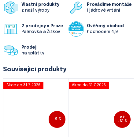
Vlastní produkty
Provádíme montáže
z naší výroby
i jádrové vrtání
2 prodejny v Praze
Ověřený obchod
Palmovka a Žižkov
hodnocení 4,9
Prodej
na splátky
Související produkty
Akce do 31.7.2026
Akce do 31.7.2026
až
–9 %
–61 %