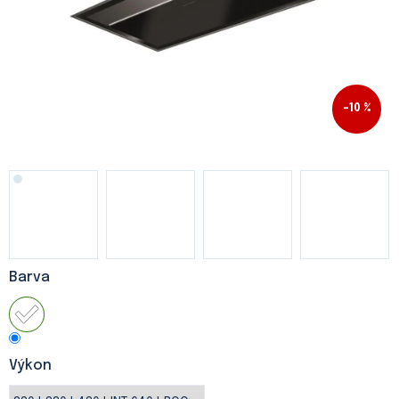
–10 %
Barva
Výkon