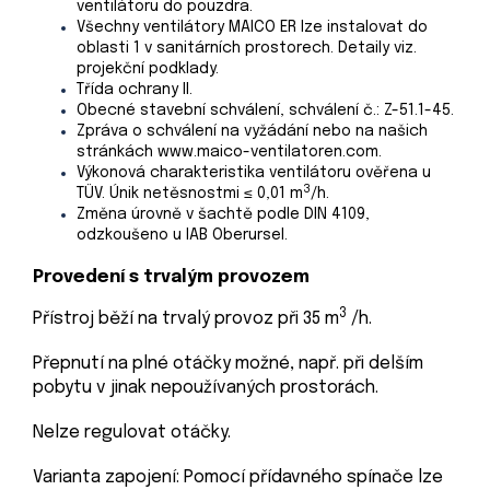
ventilátoru do pouzdra.
Všechny ventilátory MAICO ER lze instalovat do
oblasti 1 v sanitárních prostorech. Detaily viz.
projekční podklady.
Třída ochrany II.
Obecné stavební schválení, schválení č.: Z-51.1-45.
Zpráva o schválení na vyžádání nebo na našich
stránkách www.maico-ventilatoren.com.
Výkonová charakteristika ventilátoru ověřena u
3
TÜV. Únik netěsnostmi ≤ 0,01 m
/h.
Změna úrovně v šachtě podle DIN 4109,
odzkoušeno u IAB Oberursel.
Provedení s trvalým provozem
3
Přístroj běží na trvalý provoz při 35 m
/h.
Přepnutí na plné otáčky možné, např. při delším
pobytu v jinak nepoužívaných prostorách.
Nelze regulovat otáčky.
Varianta zapojení: Pomocí přídavného spínače lze