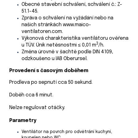
Obecné stavební schválení, schválení č.: Z-
51.1-45.
Zpráva o schválení na vyžádání nebo na
našich stránkách www.maico-
ventilatoren.com.
Výkonová charakteristika ventilátoru ověřena
3
u TÜV. Únik netěsnostmi ≤ 0,01 m
/h.
Změna úrovně v šachtě podle DIN 4109,
odzkoušeno u IAB Oberursel.
Provedení s časovým doběhem
Prodleva po sepnutí cca 50 sekund.
Doběh cca 6 minut.
Nelze regulovat otáčky.
Parametry
Ventilátor na povrch pro odvětrání kuchyní,
koupelen nebo WC.