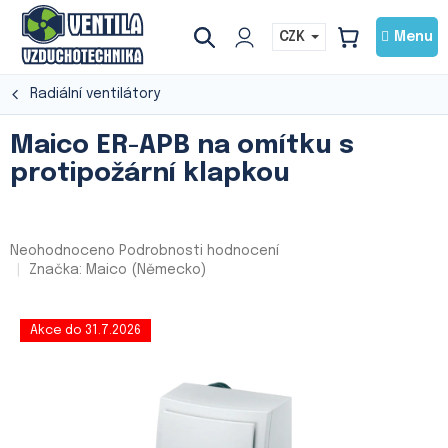
Přejít
na
CZK
NÁKUPNÍ
obsah
KOŠÍK
Radiální ventilátory
Maico ER-APB na omítku s
protipožární klapkou
Průměrné
Neohodnoceno
Podrobnosti hodnocení
hodnocení
Značka:
Maico (Německo)
produktu
je
0,0
Akce do 31.7.2026
z
5
hvězdiček.