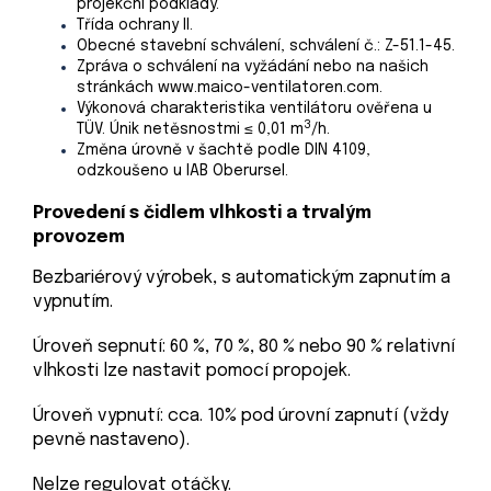
projekční podklady.
Třída ochrany II.
Obecné stavební schválení, schválení č.: Z-51.1-45.
Zpráva o schválení na vyžádání nebo na našich
stránkách www.maico-ventilatoren.com.
Výkonová charakteristika ventilátoru ověřena u
3
TÜV. Únik netěsnostmi ≤ 0,01 m
/h.
Změna úrovně v šachtě podle DIN 4109,
odzkoušeno u IAB Oberursel.
Provedení s čidlem vlhkosti a trvalým
provozem
Bezbariérový výrobek, s automatickým zapnutím a
vypnutím.
Úroveň sepnutí: 60 %, 70 %, 80 % nebo 90 % relativní
vlhkosti lze nastavit pomocí propojek.
Úroveň vypnutí: cca. 10% pod úrovní zapnutí (vždy
pevně nastaveno).
Nelze regulovat otáčky.