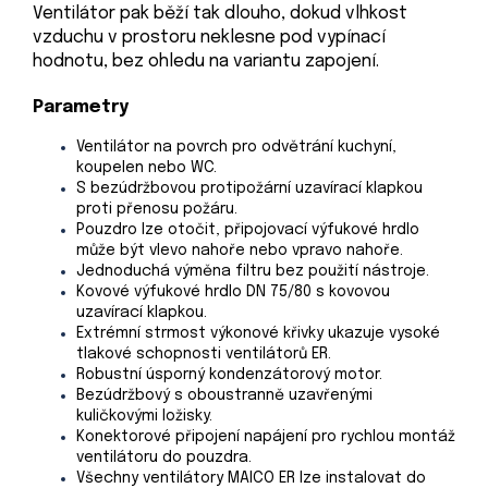
Ventilátor pak běží tak dlouho, dokud vlhkost
vzduchu v prostoru neklesne pod vypínací
hodnotu, bez ohledu na variantu zapojení.
Parametry
Ventilátor na povrch pro odvětrání kuchyní,
koupelen nebo WC.
S bezúdržbovou protipožární uzavírací klapkou
proti přenosu požáru.
Pouzdro lze otočit, připojovací výfukové hrdlo
může být vlevo nahoře nebo vpravo nahoře.
Jednoduchá výměna filtru bez použití nástroje.
Kovové výfukové hrdlo DN 75/80 s kovovou
uzavírací klapkou.
Extrémní strmost výkonové křivky ukazuje vysoké
tlakové schopnosti ventilátorů ER.
Robustní úsporný kondenzátorový motor.
Bezúdržbový s oboustranně uzavřenými
kuličkovými ložisky.
Konektorové připojení napájení pro rychlou montáž
ventilátoru do pouzdra.
Všechny ventilátory MAICO ER lze instalovat do