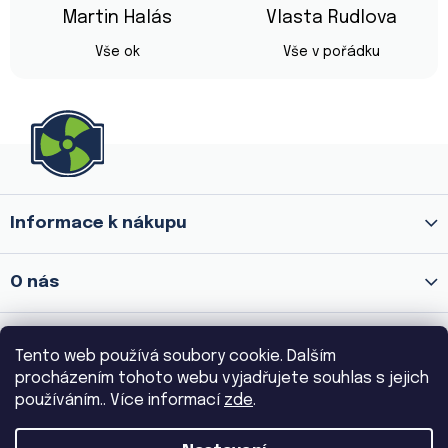
z
Martin Halás
Vlasta Rudlova
5
Hodnocení obchodu je 5 z 5 hvězdiček.
Hodnocení obchod
hvězdiček.
Vše ok
Vše v pořádku
Z
á
p
a
Informace k nákupu
t
í
O nás
Prodejna Praha 8 - Palmovka
Tento web používá soubory cookie. Dalším
procházením tohoto webu vyjadřujete souhlas s jejich
Prodejna Praha 3 - Žižkov
používáním.. Více informací
zde
.