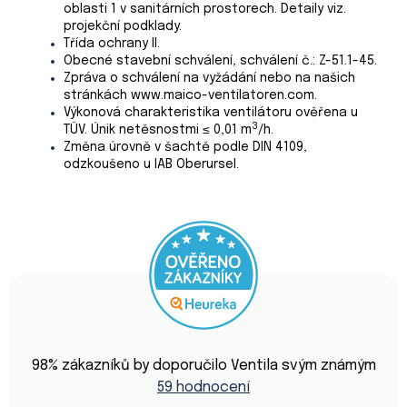
oblasti 1 v sanitárních prostorech. Detaily viz.
projekční podklady.
Třída ochrany II.
Obecné stavební schválení, schválení č.: Z-51.1-45.
Zpráva o schválení na vyžádání nebo na našich
stránkách www.maico-ventilatoren.com.
Výkonová charakteristika ventilátoru ověřena u
3
TÜV. Únik netěsnostmi ≤ 0,01 m
/h.
Změna úrovně v šachtě podle DIN 4109,
odzkoušeno u IAB Oberursel.
Průměrné
hodnocení
98
% zákazníků by doporučilo Ventila svým známým
obchodu
59 hodnocení
je
4,9