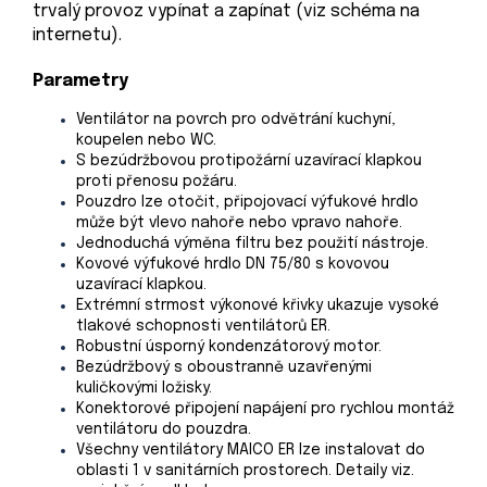
trvalý provoz vypínat a zapínat (viz schéma na
internetu).
Parametry
Ventilátor na povrch pro odvětrání kuchyní,
koupelen nebo WC.
S bezúdržbovou protipožární uzavírací klapkou
proti přenosu požáru.
Pouzdro lze otočit, připojovací výfukové hrdlo
může být vlevo nahoře nebo vpravo nahoře.
Jednoduchá výměna filtru bez použití nástroje.
Kovové výfukové hrdlo DN 75/80 s kovovou
uzavírací klapkou.
Extrémní strmost výkonové křivky ukazuje vysoké
tlakové schopnosti ventilátorů ER.
Robustní úsporný kondenzátorový motor.
Bezúdržbový s oboustranně uzavřenými
kuličkovými ložisky.
Konektorové připojení napájení pro rychlou montáž
ventilátoru do pouzdra.
Všechny ventilátory MAICO ER lze instalovat do
oblasti 1 v sanitárních prostorech. Detaily viz.