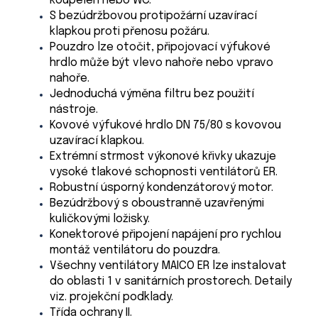
koupelen nebo WC.
S bezúdržbovou protipožární uzavírací
klapkou proti přenosu požáru.
Pouzdro lze otočit, připojovací výfukové
hrdlo může být vlevo nahoře nebo vpravo
nahoře.
Jednoduchá výměna filtru bez použití
nástroje.
Kovové výfukové hrdlo DN 75/80 s kovovou
uzavírací klapkou.
Extrémní strmost výkonové křivky ukazuje
vysoké tlakové schopnosti ventilátorů ER.
Robustní úsporný kondenzátorový motor.
Bezúdržbový s oboustranně uzavřenými
kuličkovými ložisky.
Konektorové připojení napájení pro rychlou
montáž ventilátoru do pouzdra.
Všechny ventilátory MAICO ER lze instalovat
do oblasti 1 v sanitárních prostorech. Detaily
viz. projekční podklady.
Třída ochrany II.