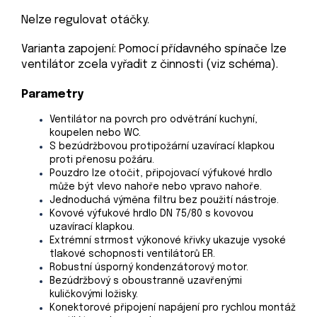
Nelze regulovat otáčky.
Varianta zapojení: Pomocí přídavného spínače lze
ventilátor zcela vyřadit z činnosti (viz schéma).
Parametry
Ventilátor na povrch pro odvětrání kuchyní,
koupelen nebo WC.
S bezúdržbovou protipožární uzavírací klapkou
proti přenosu požáru.
Pouzdro lze otočit, připojovací výfukové hrdlo
může být vlevo nahoře nebo vpravo nahoře.
Jednoduchá výměna filtru bez použití nástroje.
Kovové výfukové hrdlo DN 75/80 s kovovou
uzavírací klapkou.
Extrémní strmost výkonové křivky ukazuje vysoké
tlakové schopnosti ventilátorů ER.
Robustní úsporný kondenzátorový motor.
Bezúdržbový s oboustranně uzavřenými
kuličkovými ložisky.
Konektorové připojení napájení pro rychlou montáž