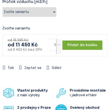
Průtok vzduchu [m3/h]
Zvolte variantu
od 16 595 Kč
od
11 450 Kč
Přidat do košíku
od
9 463 Kč
bez DPH
Měrná
cena:
Tisk
Zeptat se
Sdílet
Vlastní produkty
Provádíme montáže
z naší výroby
i jádrové vrtání
2 prodejny v Praze
Ověřený obchod