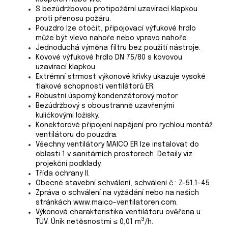
S bezúdržbovou protipožární uzavírací klapkou
proti přenosu požáru.
Pouzdro lze otočit, připojovací výfukové hrdlo
může být vlevo nahoře nebo vpravo nahoře.
Jednoduchá výměna filtru bez použití nástroje.
Kovové výfukové hrdlo DN 75/80 s kovovou
uzavírací klapkou.
Extrémní strmost výkonové křivky ukazuje vysoké
tlakové schopnosti ventilátorů ER.
Robustní úsporný kondenzátorový motor.
Bezúdržbový s oboustranně uzavřenými
kuličkovými ložisky.
Konektorové připojení napájení pro rychlou montáž
ventilátoru do pouzdra.
Všechny ventilátory MAICO ER lze instalovat do
oblasti 1 v sanitárních prostorech. Detaily viz.
projekční podklady.
Třída ochrany II.
Obecné stavební schválení, schválení č.: Z-51.1-45.
Zpráva o schválení na vyžádání nebo na našich
stránkách www.maico-ventilatoren.com.
Výkonová charakteristika ventilátoru ověřena u
3
TÜV. Únik netěsnostmi ≤ 0,01 m
/h.