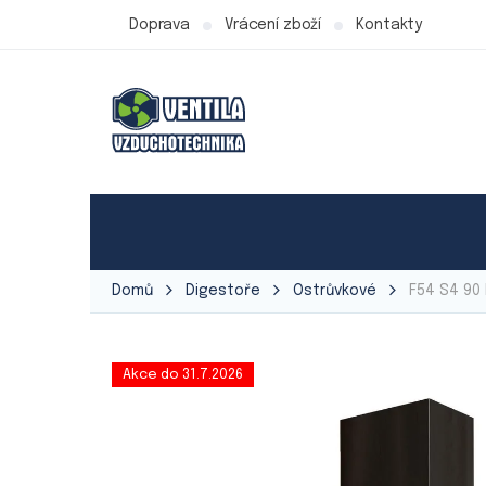
Přejít
Doprava
Vrácení zboží
Kontakty
na
obsah
Produkty Ventila
Ventilátory
Vzduchot
Domů
Digestoře
Ostrůvkové
F54 S4 90
Akce do 31.7.2026