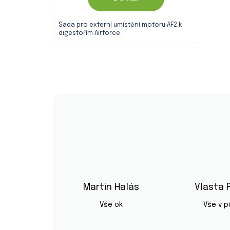
Sada pro externí umístění motoru AF2 k
digestořím Airforce.
Martin Halás
Vlasta 
Hodnocení obchodu je 5 z 5 hvězd
Vše ok
Vše v 