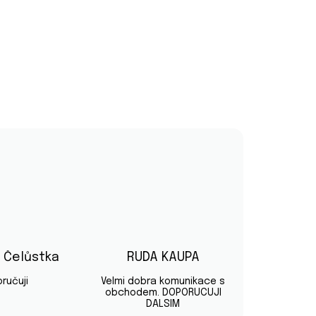
v Čelůstka
RUDA KAUPA
diček.
Hodnocení obchodu je 5 z 5 hvězdiček.
Hodnocení obchodu je 5 z 5 hvě
ručuji
Velmi dobra komunikace s
obchodem. DOPORUCUJI
DALSIM