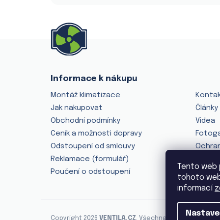
Z
á
p
a
Informace k nákupu
O nás
t
Montáž klimatizace
Konta
í
Jak nakupovat
Články
Obchodní podmínky
Videa
Ceník a možnosti dopravy
Fotoga
Odstoupení od smlouvy
Ochran
Reklamace (formulář)
Tento web 
Poučení o odstoupení
tohoto webu
informací
z
Nastave
Copyright 2026
VENTILA.CZ
. Všechna práva vyhrazena