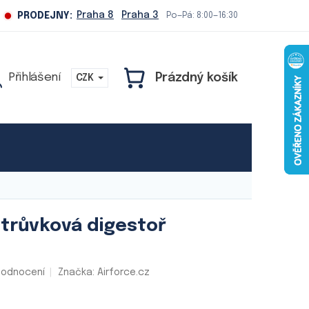
Praha 8
Praha 3
PRODEJNY:
Po—Pá: 8:00—16:30
Prázdný košík
CZK
NÁKUPNÍ
KOŠÍK
Naše služby
strůvková digestoř
hodnocení
Značka:
Airforce.cz