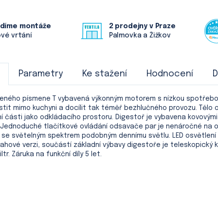
ádíme montáže
2 prodejny v Praze
ové vrtání
Palmovka a Žižkov
Parametry
Ke stažení
Hodnocení
D
ného písmene T vybavená výkonným motorem s nízkou spotřebou e
tit mimo kuchyni a docílit tak téměř bezhlučného provozu. Tělo 
rní části jako odkládacího prostoru. Digestoř je vybavena kovovými
 Jednoduché tlačítkové ovládání odsavače par je nenáročné na ob
i se světelným spektrem podobným dennímu světlu. LED osvětlení
ové verzi, součástí základní výbavy digestoře je teleskopický k
tr. Záruka na funkční díly 5 let.