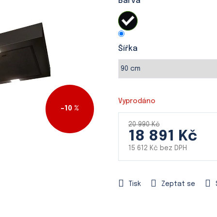
Barva
je
0,0
z
5
hvězdiček.
Šířka
Vyprodáno
–10 %
20 990 Kč
18 891 Kč
15 612 Kč bez DPH
Měrná
cena:
Tisk
Zeptat se