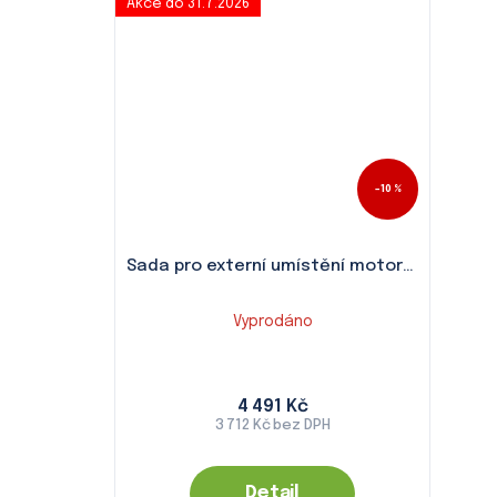
Akce do 31.7.2026
–10 %
Sada pro externí umístění motoru AF2
Vyprodáno
4 491 Kč
3 712 Kč bez DPH
Detail