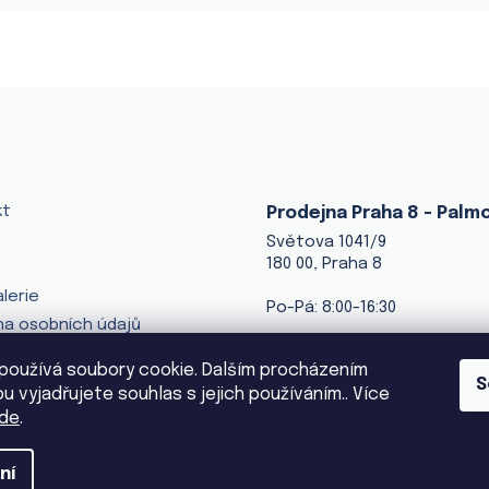
kt
Prodejna Praha 8 - Palm
Světova 1041/9
180 00, Praha 8
lerie
Po-Pá: 8:00-16:30
a osobních údajů
+420 216 216 030
používá soubory cookie. Dalším procházením
ventila@ventila.cz
S
 vyjadřujete souhlas s jejich používáním.. Více
de
.
ní
.