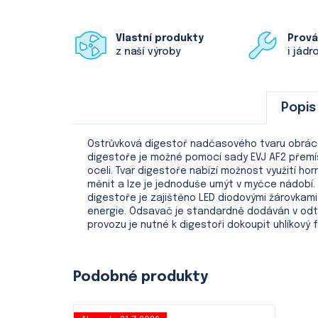
Vlastní produkty
Prov
z naší výroby
i jádr
Popis
Ostrůvková digestoř nadčasového tvaru obráce
digestoře je možné pomocí sady EVJ AF2 přemís
oceli. Tvar digestoře nabízí možnost využití ho
měnit a lze je jednoduše umýt v myčce nádobí.
digestoře je zajištěno LED diodovými žárovkam
energie. Odsavač je standardně dodáván v odtah
provozu je nutné k digestoři dokoupit uhlíkový fil