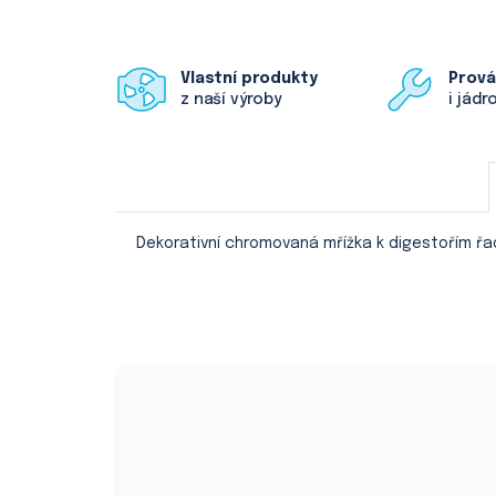
Vlastní produkty
Prov
z naší výroby
i jádr
Dekorativní chromovaná mřížka k digestořím řad