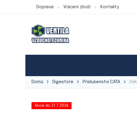
Přejít
Doprava
Vrácení zboží
Kontakty
na
obsah
Produkty Ventila
Ventilátory
Vzduchot
Domů
Digestoře
Příslušenství CATA
Dek
Akce do 31.7.2026