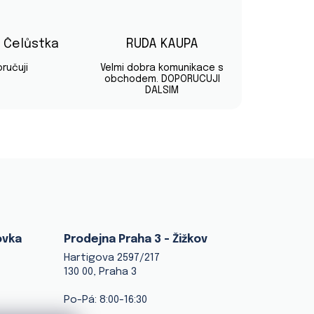
v Čelůstka
RUDA KAUPA
diček.
Hodnocení obchodu je 5 z 5 hvězdiček.
Hodnocení obchodu je 5 z 5 hvě
ručuji
Velmi dobra komunikace s
obchodem. DOPORUCUJI
DALSIM
ovka
Prodejna Praha 3 - Žižkov
Hartigova 2597/217
130 00, Praha 3
Po-Pá: 8:00-16:30