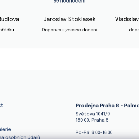
59 hodnocení
je
4,9
z
5
Rudlova
Jaroslav Stoklasek
Vladisla
hvězdiček.
iček.
Hodnocení obchodu je 5 z 5 hvězdiček.
Hodnocení obchodu je 5 z 5 hvěz
pořádku
Doporucuji,vcasne dodani
dopo
kt
Prodejna Praha 8 - Palm
Světova 1041/9
180 00, Praha 8
lerie
Po-Pá: 8:00-16:30
a osobních údajů