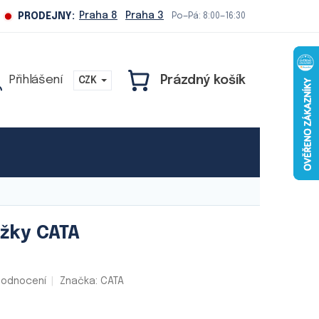
Praha 8
Praha 3
PRODEJNY:
Po—Pá: 8:00—16:30
Prázdný košík
CZK
NÁKUPNÍ
KOŠÍK
Naše služby
ížky CATA
hodnocení
Značka:
CATA