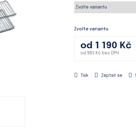
je
0,0
z
5
hvězdiček.
Zvolte variantu
od
1 190 Kč
od
983 Kč
bez DPH
Měrná
cena:
Tisk
Zeptat se