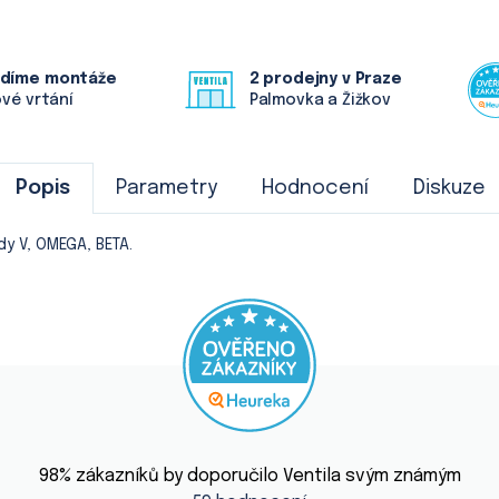
ádíme montáže
2 prodejny v Praze
ové vrtání
Palmovka a Žižkov
Popis
Parametry
Hodnocení
Diskuze
y V, OMEGA, BETA.
Průměrné
hodnocení
98
% zákazníků by doporučilo Ventila svým známým
obchodu