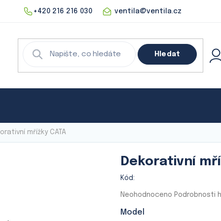
+420 216 216 030
ventila@ventila.cz
Hledat
echnika
Rekuperace
Klimatizace
Digestoře
orativní mřížky CATA
Dekorativní mř
Kód:
Průměrné
Neohodnoceno
Podrobnosti 
hodnocení
Model
produktu