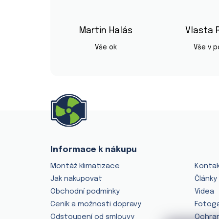
Martin Halás
Vlasta 
Hodnocení obchodu je 5 z 5 hvězd
Vše ok
Vše v 
Z
á
p
a
Informace k nákupu
O nás
t
Montáž klimatizace
Konta
í
Jak nakupovat
Články
Obchodní podmínky
Videa
Ceník a možnosti dopravy
Fotoga
Odstoupení od smlouvy
Ochran