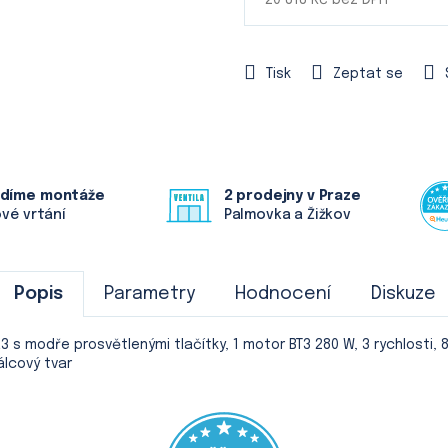
Měrná
cena:
Tisk
Zeptat se
ádíme montáže
2 prodejny v Praze
ové vrtání
Palmovka a Žižkov
Popis
Parametry
Hodnocení
Diskuze
 s modře prosvětlenými tlačítky, 1 motor BT3 280 W, 3 rychlosti, 
álcový tvar