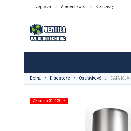
Přejít
Doprava
Vrácení zboží
Kontakty
na
obsah
Produkty Ventila
Ventilátory
Vzduchot
Domů
Digestoře
Ostrůvkové
CATA ISLA
Akce do 31.7.2026