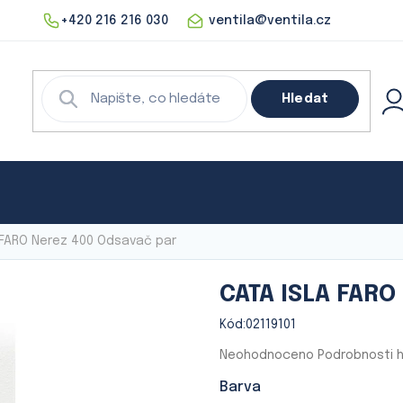
+420 216 216 030
ventila@ventila.cz
Hledat
echnika
Rekuperace
Klimatizace
Digestoře
 FARO Nerez 400 Odsavač par
CATA ISLA FARO
Kód:
02119101
Průměrné
Neohodnoceno
Podrobnosti 
hodnocení
Barva
produktu