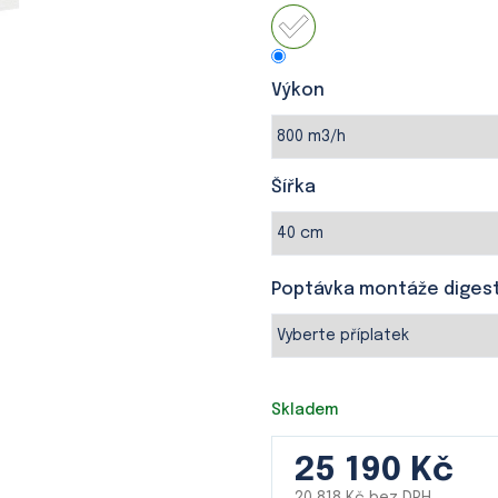
je
0,0
z
5
hvězdiček.
Výkon
Šířka
Poptávka montáže diges
Skladem
25 190 Kč
20 818 Kč
bez DPH