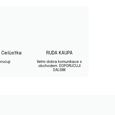
v Čelůstka
RUDA KAUPA
diček.
Hodnocení obchodu je 5 z 5 hvězdiček.
Hodnocení obchodu je 5 z 5 hvě
ručuji
Velmi dobra komunikace s
obchodem. DOPORUCUJI
DALSIM