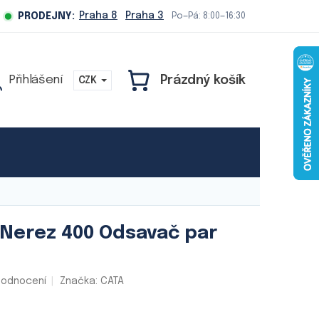
Praha 8
Praha 3
PRODEJNY:
Po—Pá: 8:00—16:30
Prázdný košík
CZK
NÁKUPNÍ
KOŠÍK
Naše služby
 Nerez 400 Odsavač par
hodnocení
Značka:
CATA