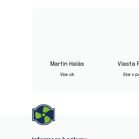
Martin Halás
Vlasta 
Hodnocení obchodu je 5 z 5 hvězd
Vše ok
Vše v 
Z
á
p
a