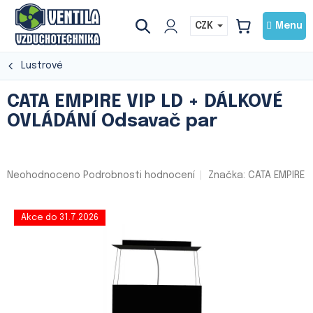
Přejít
na
CZK
NÁKUPNÍ
obsah
KOŠÍK
Lustrové
CATA EMPIRE VIP LD + DÁLKOVÉ
OVLÁDÁNÍ Odsavač par
Průměrné
Neohodnoceno
Podrobnosti hodnocení
Značka:
CATA EMPIRE
hodnocení
produktu
je
Akce do 31.7.2026
0,0
z
5
hvězdiček.