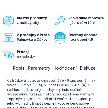
Vlastní produkty
Provádíme montáže
z naší výroby
i jádrové vrtání
2 prodejny v Praze
Ověřený obchod
Palmovka a Žižkov
hodnocení 4,9
Prodej
na splátky
Popis
Parametry
Hodnocení
Diskuze
Ostrůvková lustrová digestoř, šíře 40 cm, černá, max.
výkon 210 m³/h (5 Pa), hlučnost Lw 48 – 64 dB(A), 3
rychlosti, odsávací jednotky mají individuálně
vyvažovanou turbínu, motory jsou opatřené vratnými
tepelnými pojistkami (při přetížení motoru vypne, po
jeho vychladnutí opět sepne), kovové sendvičové