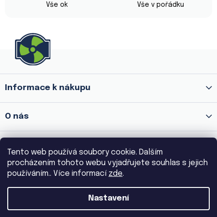
hvězdiček.
Vše ok
Vše v pořádku
Z
á
p
a
Informace k nákupu
t
í
O nás
Prodejna Praha 8 - Palmovka
Tento web používá soubory cookie. Dalším
procházením tohoto webu vyjadřujete souhlas s jejich
používáním.. Více informací
zde
.
Prodejna Praha 3 - Žižkov
Nastavení
Copyright 2026
VENTILA.CZ
. Všechna práva vyhrazena.