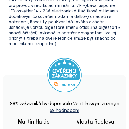
tukové filtry, které lze mýt v myčce, digestoř určená
pro provoz v recirkulačním režimu, VIP výbava: úsporné
LED osvětlení 4 × 2 W, elektronické tlačítkové ovládání s
doběhovým časovačem, zdarma dálkový ovladač i s
bateriemi, Benefity: používání dálkového ovládání
usnadňuje údržbu digestoře (méně otisků na digestoři =
snazší čištění), ovladač je opatřený magnetem, lze jej
přichytit třeba na dveře lednice (může být snadno po
ruce, nikam nezapadne)
Průměrné
hodnocení
98
% zákazníků by doporučilo Ventila svým známým
obchodu
59 hodnocení
je
4,9
z
Martin Halás
Vlasta Rudlova
5
Hodnocení obchodu je 5 z 5 hvězdiček.
Hodnocení obchod