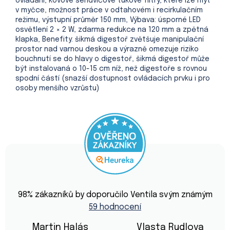
ovládání, kovové sendvičové tukové filtry, které lze mýt
v myčce, možnost práce v odtahovém i recirkulačním
režimu, výstupní průměr 150 mm, Výbava: úsporné LED
osvětlení 2 × 2 W, zdarma redukce na 120 mm a zpětná
klapka, Benefity: šikmá digestoř zvětšuje manipulační
prostor nad varnou deskou a výrazně omezuje riziko
bouchnutí se do hlavy o digestoř, šikmá digestoř může
být instalovaná o 10-15 cm níž, než digestoře s rovnou
spodní částí (snazší dostupnost ovládacích prvku i pro
osoby menšího vzrůstu)
Průměrné
hodnocení
98
% zákazníků by doporučilo Ventila svým známým
obchodu
59 hodnocení
je
4,9
z
Martin Halás
Vlasta Rudlova