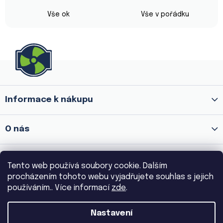
5
Hodnocení obchodu je 5 z 5 hvězdiček.
Hodnocení obchod
hvězdiček.
Vše ok
Vše v pořádku
Z
á
p
a
Informace k nákupu
t
í
O nás
Prodejna Praha 8 - Palmovka
Tento web používá soubory cookie. Dalším
procházením tohoto webu vyjadřujete souhlas s jejich
používáním.. Více informací
zde
.
Prodejna Praha 3 - Žižkov
Nastavení
Copyright 2026
VENTILA.CZ
. Všechna práva vyhrazena.