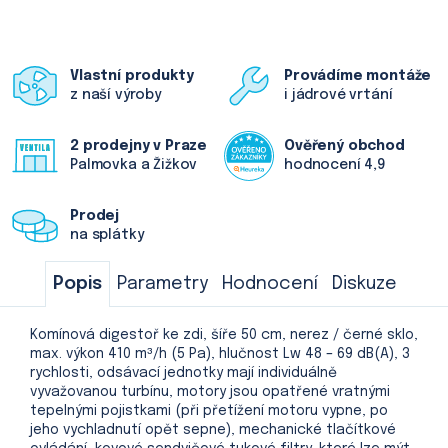
Vlastní produkty
Provádíme montáže
z naší výroby
i jádrové vrtání
2 prodejny v Praze
Ověřený obchod
Palmovka a Žižkov
hodnocení 4,9
Prodej
na splátky
Popis
Parametry
Hodnocení
Diskuze
Komínová digestoř ke zdi, šíře 50 cm, nerez / černé sklo,
max. výkon 410 m³/h (5 Pa), hlučnost Lw 48 – 69 dB(A), 3
rychlosti, odsávací jednotky mají individuálně
vyvažovanou turbínu, motory jsou opatřené vratnými
tepelnými pojistkami (při přetížení motoru vypne, po
jeho vychladnutí opět sepne), mechanické tlačítkové