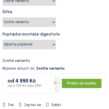
Šířka
Poptávka montáže digestoře
Zvolte variantu
Můžeme doručit do:
Zvolte variantu
od
4 990 Kč
Přidat do košíku
od
4 124 Kč
bez DPH
Měrná
cena:
Tisk
Zeptat se
Sdílet