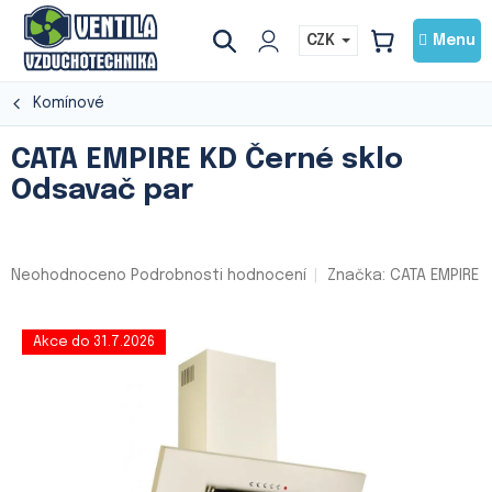
Přejít
na
CZK
NÁKUPNÍ
obsah
KOŠÍK
Komínové
CATA EMPIRE KD Černé sklo
Odsavač par
Průměrné
Neohodnoceno
Podrobnosti hodnocení
Značka:
CATA EMPIRE
hodnocení
produktu
je
Akce do 31.7.2026
0,0
z
5
hvězdiček.