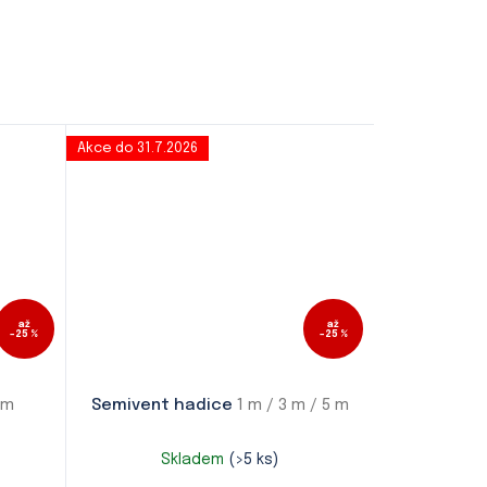
Akce do 31.7.2026
až
až
–25 %
–25 %
bm
Semivent hadice
1 m / 3 m / 5 m
Skladem
(>5 ks)