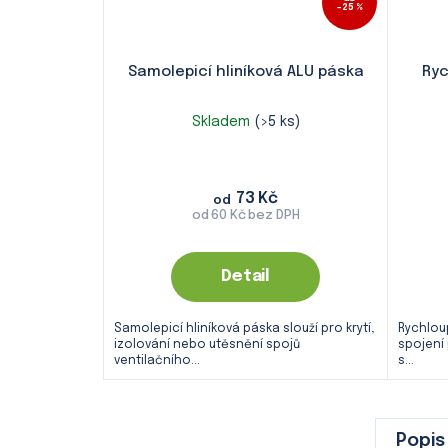
–25 %
Samolepicí hliníková ALU páska
Ryc
Skladem
(>5 ks)
73 Kč
od
od 60 Kč bez DPH
Detail
Samolepicí hliníková páska slouží pro krytí,
Rychlou
izolování nebo utěsnění spojů
spojení
ventilačního...
s...
Popis