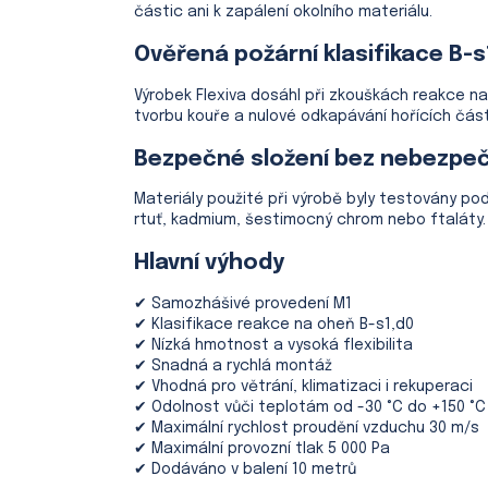
částic ani k zapálení okolního materiálu.
Ověřená požární klasifikace B-s
Výrobek Flexiva dosáhl při zkouškách reakce n
tvorbu kouře a nulové odkapávání hořících část
Bezpečné složení bez nebezpeč
Materiály použité při výrobě byly testovány po
rtuť, kadmium, šestimocný chrom nebo ftaláty.
Hlavní výhody
✔ Samozhášivé provedení M1
✔ Klasifikace reakce na oheň B-s1,d0
✔ Nízká hmotnost a vysoká flexibilita
✔ Snadná a rychlá montáž
✔ Vhodná pro větrání, klimatizaci i rekuperaci
✔ Odolnost vůči teplotám od -30 °C do +150 °C
✔ Maximální rychlost proudění vzduchu 30 m/s
✔ Maximální provozní tlak 5 000 Pa
✔ Dodáváno v balení 10 metrů