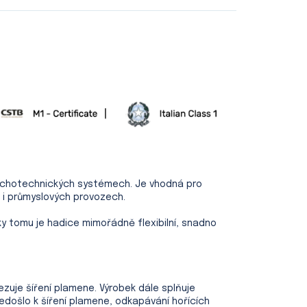
duchotechnických systémech. Je vhodná pro
 i průmyslových provozech.
ky tomu je hadice mimořádně flexibilní, snadno
ezuje šíření plamene. Výrobek dále splňuje
došlo k šíření plamene, odkapávání hořících