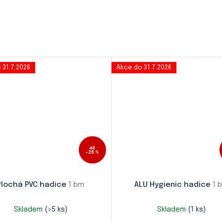
 31.7.2026
Akce do 31.7.2026
až
–25 %
Plochá PVC hadice
1 bm
ALU Hygienic hadice
1 
Skladem
(>5 ks)
Skladem
(1 ks)