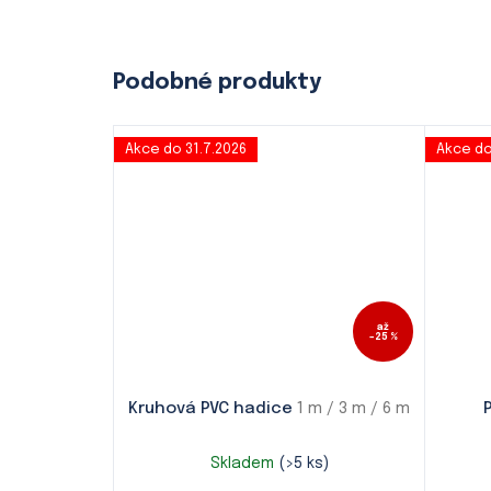
Akce do 31.7.2026
Akce do
až
–25 %
Kruhová PVC hadice
1 m / 3 m / 6 m
Skladem
(>5 ks)