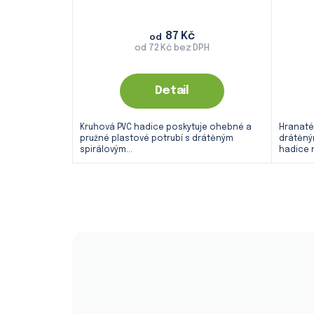
87 Kč
od
od 72 Kč bez DPH
Detail
Kruhová PVC hadice poskytuje ohebné a
Hranaté
pružné plastové potrubí s drátěným
drátěný
spirálovým...
hadice n