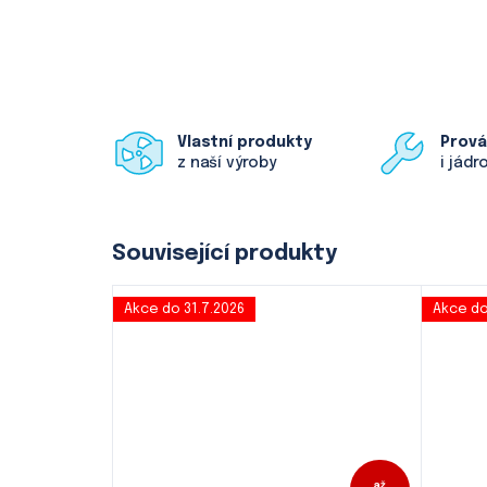
Vlastní produkty
Prov
z naší výroby
i jádr
Související produkty
Akce do 31.7.2026
Akce do
až