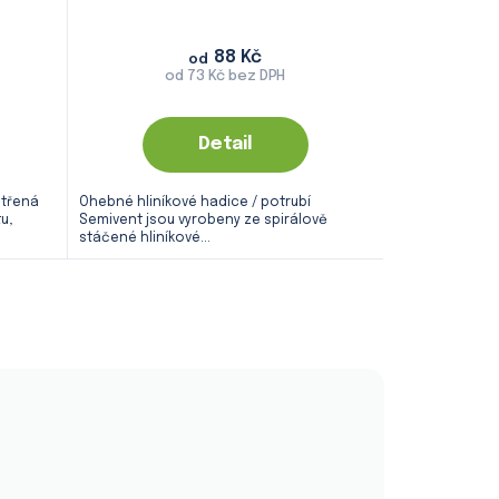
88 Kč
od
od 73 Kč bez DPH
Detail
etřená
Ohebné hliníkové hadice / potrubí
u,
Semivent jsou vyrobeny ze spirálově
stáčené hliníkové...