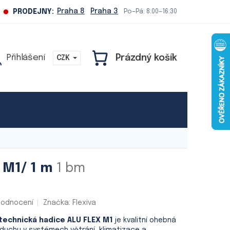
Praha 8
Praha 3
PRODEJNY:
Po—Pá: 8:00—16:30
Prázdný košík
CZK
NÁKUPNÍ
KOŠÍK
Naše služby
e M1/ 1 m
1 bm
hodnocení
Značka:
Flexiva
hotechnická hadice ALU FLEX M1
je kvalitní ohebná