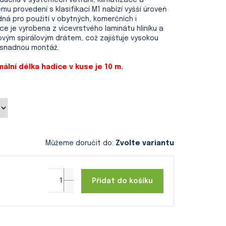
duchu v systémech větrání, klimatizace a
u provedení s klasifikací M1 nabízí vyšší úroveň
ná pro použití v obytných, komerčních i
e je vyrobena z vícevrstvého laminátu hliníku a
vým spirálovým drátem, což zajišťuje vysokou
a snadnou montáž.
ální délka hadice v kuse je 10 m.
Můžeme doručit do:
Zvolte variantu
Přidat do košíku