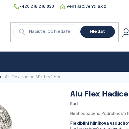
+420 216 216 030
ventila@ventila.cz
Hledat
echnika
Rekuperace
Klimatizace
Digestoře
Alu Flex Hadice M1/ 1 m
1 bm
Alu Flex Hadic
Kód:
Průměrné
Neohodnoceno
Podrobnosti 
hodnocení
Flexibilní hliníková vzduc
produktu