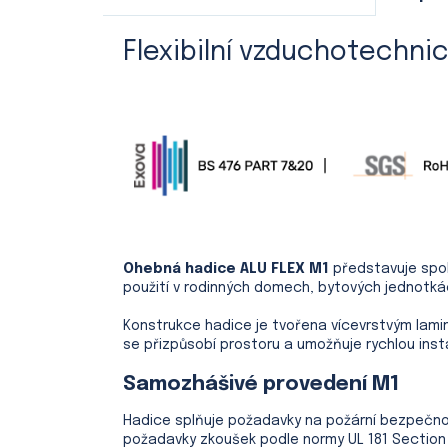
Flexibilní vzduchotechni
Ohebná hadice ALU FLEX M1
představuje spol
použití v rodinných domech, bytových jednotk
Konstrukce hadice je tvořena vícevrstvým laminá
se přizpůsobí prostoru a umožňuje rychlou insta
Samozhášivé provedení M1
Hadice splňuje požadavky na požární bezpečnos
požadavky zkoušek podle normy UL 181 Section 