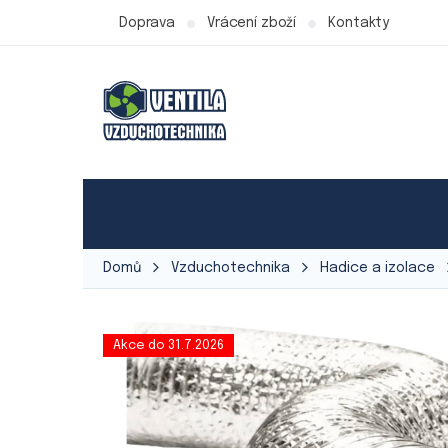
Přejít
Doprava
Vrácení zboží
Kontakty
na
obsah
Produkty Ventila
Ventilátory
Vzduchot
Domů
Vzduchotechnika
Hadice a izolace
Akce do 31.7.2026