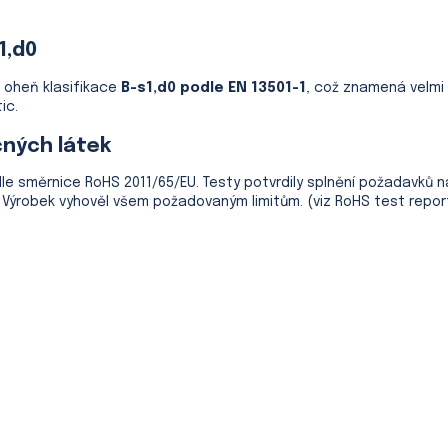
1,d0
a oheň klasifikace
B-s1,d0 podle EN 13501-1
, což znamená velmi 
ic.
ných látek
dle směrnice RoHS 2011/65/EU. Testy potvrdily splnění požadavků 
 Výrobek vyhověl všem požadovaným limitům. (viz RoHS test repor