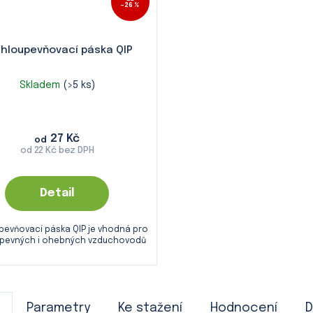
–26 %
hloupevňovací páska QIP
Skladem
(>5 ks)
27 Kč
od
od 22 Kč bez DPH
Detail
pevňovací páska QIP je vhodná pro
 pevných i ohebných vzduchovodů
Parametry
Ke stažení
Hodnocení
D