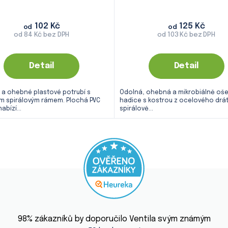
102 Kč
125 Kč
od
od
od 84 Kč bez DPH
od 103 Kč bez DPH
Detail
Detail
 a ohebné plastové potrubí s
Odolná, ohebná a mikrobiálně oš
m spirálovým rámem. Plochá PVC
hadice s kostrou z ocelového drát
abízí...
spirálově...
Průměrné
hodnocení
98
% zákazníků by doporučilo Ventila svým známým
obchodu