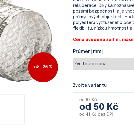
hadice určená pro rozvody vz
je
rekuperace. Díky samozhášivém
0,0
požární bezpečnosti a je vhod
z
průmyslových objektech. Hadic
5
polyesteru vyztuženého ocelo
hvězdiček.
flexibilitu, nízkou hmotnost 
Cena uvedena za 1 m, maxim
Průměr [mm]
až –25 %
Zvolte variantu
od 67 Kč
od
50 Kč
od
41 Kč
bez DPH
Měrná
cena: