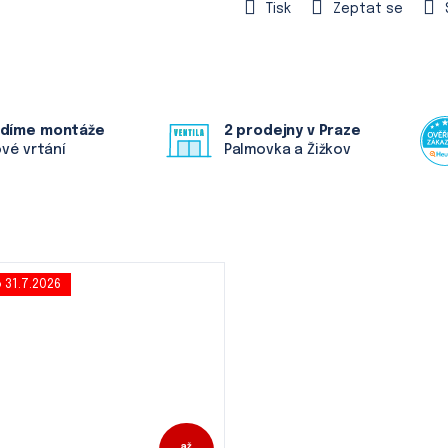
Tisk
Zeptat se
ádíme montáže
2 prodejny v Praze
ové vrtání
Palmovka a Žižkov
 31.7.2026
až