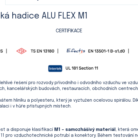
cká hadice ALU FLEX M1
CERTIFIKACE
ehlivé řešení pro rozvody přívodního i odvodního vzduchu ve vz
ách, kancelářských budovách, restauracích, obchodních centrech
tem hliníku a polyesteru, který je vyztužen ocelovou spirálou. Dí
laci i v hůře přístupných místech.
t a disponuje klasifikací
M1 – samozhášivý materiál
, která om
11 pro vzduchotechnické potrubí a konektory. Během testování ne