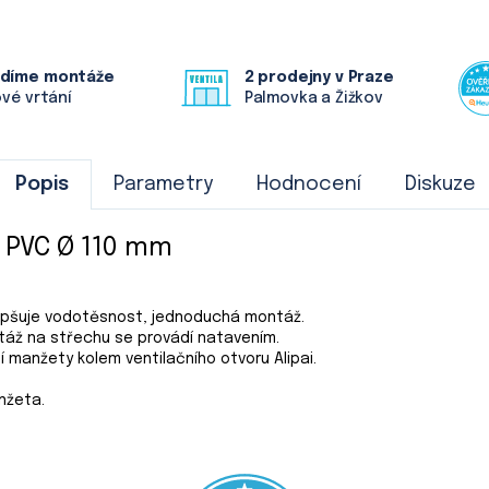
ádíme montáže
2 prodejny v Praze
ové vrtání
Palmovka a Žižkov
Popis
Parametry
Hodnocení
Diskuze
z PVC Ø 110 mm
zlepšuje vodotěsnost, jednoduchá montáž.
táž na střechu se provádí natavením.
 manžety kolem ventilačního otvoru Alipai.
nžeta.