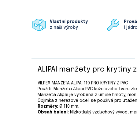
Vlastní produkty
Prov
z naší výroby
i jádr
ALIPAI manžety pro krytiny 
VILPE® MANŽETA ALIPAI 110 PRO KRYTINY Z PVC
Použití: Manžeta Alipai PVC kuželového tvaru 
Manžeta Alipai je vyrobena z umělé hmoty, mon
Objímka z nerezové oceli se používá pro utažení
Rozměry:
Ø 110 mm.
Obsah balení:
Nízkotlaký vzduchový vývod, ma