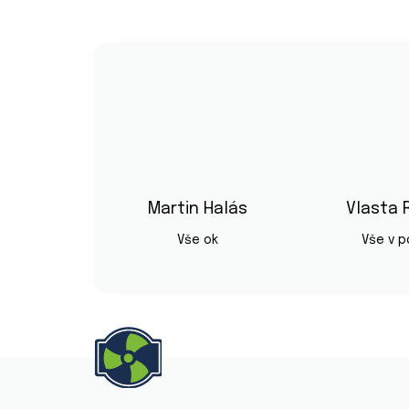
Martin Halás
Vlasta 
Hodnocení obchodu je 5 z 5 hvězd
Vše ok
Vše v 
Z
á
p