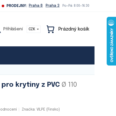
Praha 8
Praha 3
PRODEJNY:
Po—Pá: 8:00—16:30
Prázdný košík
CZK
NÁKUPNÍ
KOŠÍK
Naše služby
 pro krytiny z PVC
Ø 110
hodnocení
Značka:
VILPE (Finsko)