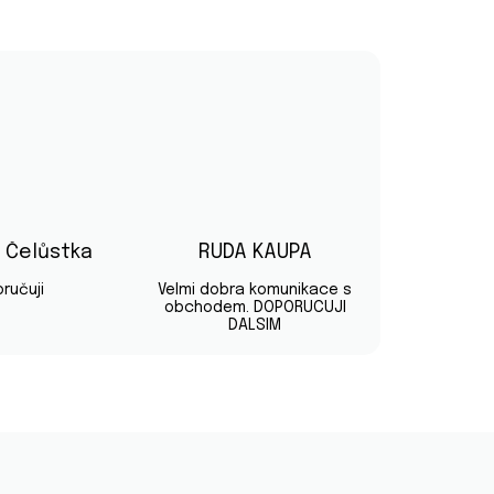
v Čelůstka
RUDA KAUPA
diček.
Hodnocení obchodu je 5 z 5 hvězdiček.
Hodnocení obchodu je 5 z 5 hvě
ručuji
Velmi dobra komunikace s
obchodem. DOPORUCUJI
DALSIM