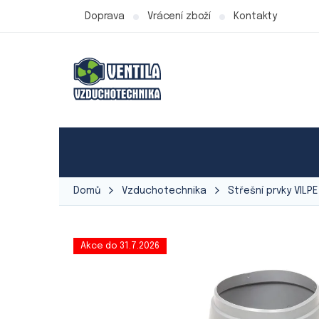
Přejít
Doprava
Vrácení zboží
Kontakty
na
obsah
Produkty Ventila
Ventilátory
Vzduchot
Domů
Vzduchotechnika
Střešní prvky VILPE
Akce do 31.7.2026