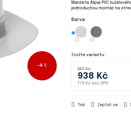
Manžeta Alipai PVC kuželovéh
produktu
jednoduchou montáž na stře
je
0,0
Barva
z
5
hvězdiček.
Zvolte variantu
–4 %
987 Kč
938 Kč
775 Kč bez DPH
Měrná
cena:
Tisk
Zeptat se