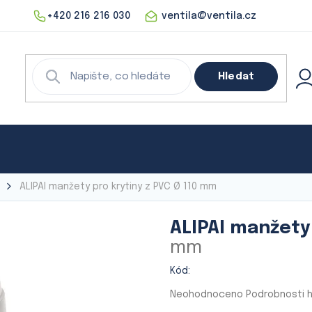
+420 216 216 030
ventila@ventila.cz
Hledat
echnika
Rekuperace
Klimatizace
Digestoře
ALIPAI manžety pro krytiny z PVC
Ø 110 mm
ALIPAI manžety
mm
Kód:
Průměrné
Neohodnoceno
Podrobnosti 
hodnocení