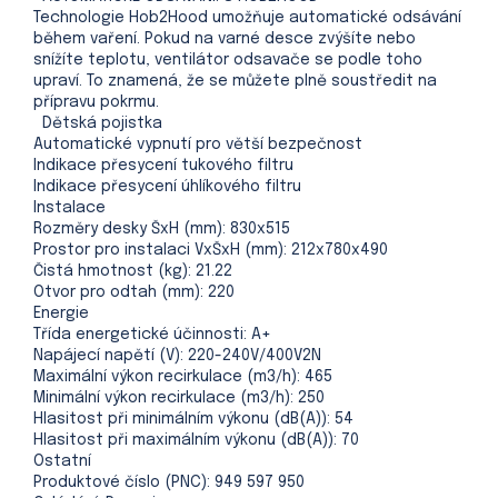
Technologie Hob2Hood umožňuje automatické odsávání
během vaření. Pokud na varné desce zvýšíte nebo
snížíte teplotu, ventilátor odsavače se podle toho
upraví. To znamená, že se můžete plně soustředit na
přípravu pokrmu.
Dětská pojistka
Automatické vypnutí pro větší bezpečnost
Indikace přesycení tukového filtru
Indikace přesycení úhlíkového filtru
Instalace
Rozměry desky ŠxH (mm): 830x515
Prostor pro instalaci VxŠxH (mm): 212x780x490
Čistá hmotnost (kg): 21.22
Otvor pro odtah (mm): 220
Energie
Třída energetické účinnosti: A+
Napájecí napětí (V): 220-240V/400V2N
Maximální výkon recirkulace (m3/h): 465
Minimální výkon recirkulace (m3/h): 250
Hlasitost při minimálním výkonu (dB(A)): 54
Hlasitost při maximálním výkonu (dB(A)): 70
Ostatní
Produktové číslo (PNC): 949 597 950