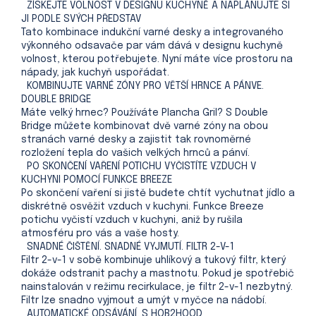
ZÍSKEJTE VOLNOST V DESIGNU KUCHYNĚ A NAPLÁNUJTE SI
JI PODLE SVÝCH PŘEDSTAV
Tato kombinace indukční varné desky a integrovaného
výkonného odsavače par vám dává v designu kuchyně
volnost, kterou potřebujete. Nyní máte více prostoru na
nápady, jak kuchyň uspořádat.
KOMBINUJTE VARNÉ ZÓNY PRO VĚTŠÍ HRNCE A PÁNVE.
DOUBLE BRIDGE
Máte velký hrnec? Používáte Plancha Gril? S Double
Bridge můžete kombinovat dvě varné zóny na obou
stranách varné desky a zajistit tak rovnoměrné
rozložení tepla do vašich velkých hrnců a pánví.
PO SKONČENÍ VAŘENÍ POTICHU VYČISTÍTE VZDUCH V
KUCHYNI POMOCÍ FUNKCE BREEZE
Po skončení vaření si jistě budete chtít vychutnat jídlo a
diskrétně osvěžit vzduch v kuchyni. Funkce Breeze
potichu vyčistí vzduch v kuchyni, aniž by rušila
atmosféru pro vás a vaše hosty.
SNADNÉ ČIŠTĚNÍ. SNADNÉ VYJMUTÍ. FILTR 2-V-1
Filtr 2-v-1 v sobě kombinuje uhlíkový a tukový filtr, který
dokáže odstranit pachy a mastnotu. Pokud je spotřebič
nainstalován v režimu recirkulace, je filtr 2-v-1 nezbytný.
Filtr lze snadno vyjmout a umýt v myčce na nádobí.
AUTOMATICKÉ ODSÁVÁNÍ. S HOB2HOOD