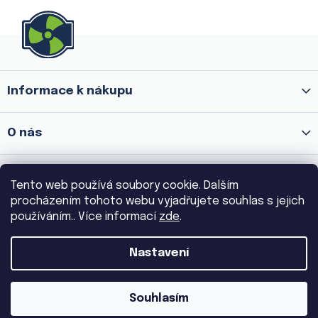
Z
á
p
a
Informace k nákupu
t
í
O nás
Prodejna Praha 8 - Palmovka
Tento web používá soubory cookie. Dalším
procházením tohoto webu vyjadřujete souhlas s jejich
používáním.. Více informací
zde
.
Prodejna Praha 3 - Žižkov
Nastavení
Copyright 2026
VENTILA.CZ
. Všechna práva vyhrazena.
Souhlasím
|
Vytvořil Shoptet
Dostmedia