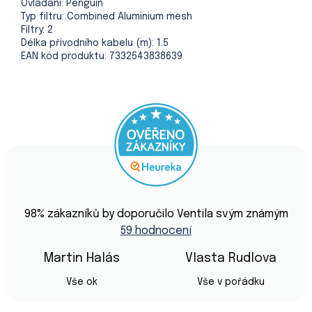
Ovládání: Penguin
Typ filtru: Combined Aluminium mesh
Filtry: 2
Délka přívodního kabelu (m): 1.5
EAN kód produktu: 7332543838639
Průměrné
hodnocení
98
% zákazníků by doporučilo Ventila svým známým
obchodu
59 hodnocení
je
4,9
z
Martin Halás
Vlasta Rudlova
5
Hodnocení obchodu je 5 z 5 hvězdiček.
Hodnocení obchod
hvězdiček.
Vše ok
Vše v pořádku